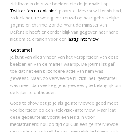
zichtbaar in de ruwe beelden die de journalist op
Twitter
(
en nu ook hier
) plaatste. Mevrouw Hennis had,
zo leek het, te weinig vertrouwd op haar gebruikelijke
gogme en charme. Zonde. Want de minister van
Defensie heeft er eerder blijk van gegeven haar hand
niet om te draaien voor een
lastig interview
.
‘Gestamel’
Je kunt van alles vinden van het verspreiden van deze
beelden en van de manier waarop. De journalist gaf
toe dat het een bijzondere actie van hem was
geweest. Maar, zo verweerde hij zich, het ‘gestamel’
was meer dan veelzeggend geweest, te belangrijk om
de kijker te onthouden.
Goes to show dat je je als geïnterviewde goed moet
voorbereiden op een (televisie-)interview. Maar laat
deze gebeurtenis vooral een les zijn voor
mediatrainers: hou op tijd op! Gun een geïnterviewde
de ruimte om zichzelf te zijn, menselijk te blijven, zich