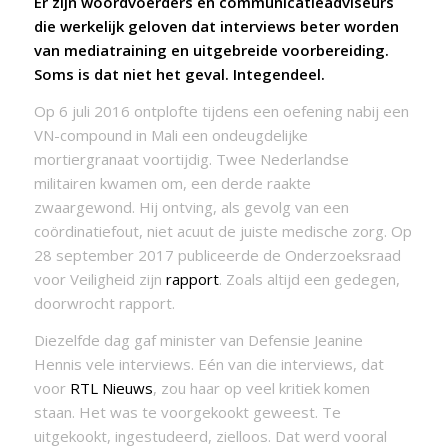
Er zijn woordvoerders en communicatieadviseurs
die werkelijk geloven dat interviews beter worden
van mediatraining en uitgebreide voorbereiding.
Soms is dat niet het geval. Integendeel.
Op 6 juli 2016 ontplofte tijdens een oefening nabij een
VN-compound in Mali een ondeugdelijke
mortiergranaat voortijdig. Twee Nederlandse
militairen kwamen om, een derde raakte
zwaargewond. Hij ontving, als gevolg van een
coördinatiefout, niet acuut de juiste medische zorg. Op
28 september 2017 publiceerde de Onderzoeksraad
voor Veiligheid zijn
rapport
. Zoals altijd een gedegen,
doorwrocht rapport.
Diezelfde dag gaf minister van Defensie Jeanine
Hennis vele interviews. Eén van die interviews, dat
voor
RTL Nieuws
, zou haar op veel kritiek komen
staan. Het was te voorgekookt geweest. Te
uitgekookt, ingestudeerd, zielloos. Dat werd vooral