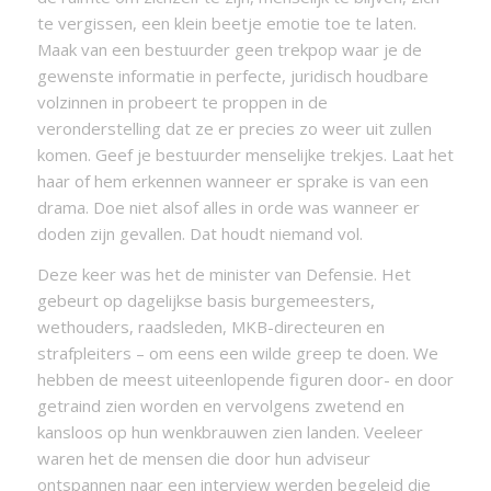
te vergissen, een klein beetje emotie toe te laten.
Maak van een bestuurder geen trekpop waar je de
gewenste informatie in perfecte, juridisch houdbare
volzinnen in probeert te proppen in de
veronderstelling dat ze er precies zo weer uit zullen
komen. Geef je bestuurder menselijke trekjes. Laat het
haar of hem erkennen wanneer er sprake is van een
drama. Doe niet alsof alles in orde was wanneer er
doden zijn gevallen. Dat houdt niemand vol.
Deze keer was het de minister van Defensie. Het
gebeurt op dagelijkse basis burgemeesters,
wethouders, raadsleden, MKB-directeuren en
strafpleiters – om eens een wilde greep te doen. We
hebben de meest uiteenlopende figuren door- en door
getraind zien worden en vervolgens zwetend en
kansloos op hun wenkbrauwen zien landen. Veeleer
waren het de mensen die door hun adviseur
ontspannen naar een interview werden begeleid die