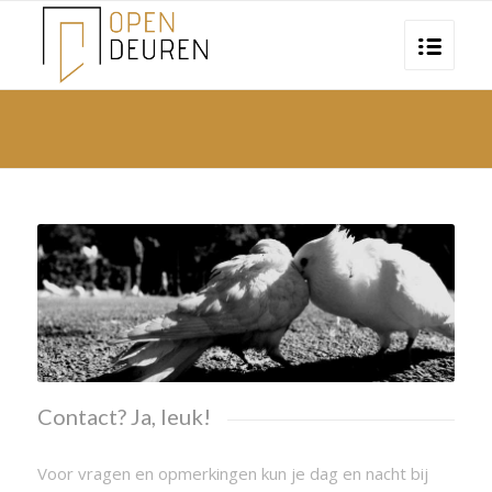
Contact? Ja, leuk!
Voor vragen en opmerkingen kun je dag en nacht bij