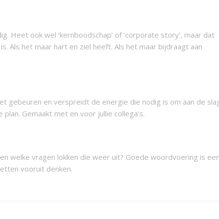
dig. Heet ook wel ‘kernboodschap’ of ‘corporate story’, maar dat
 is. Als het maar hart en ziel heeft. Als het maar bijdraagt aan
oet gebeuren en verspreidt de energie die nodig is om aan de sla
ie plan. Gemaakt met en voor jullie collega’s.
en welke vragen lokken díe weer uit? Goede woordvoering is ee
etten vooruit denken.