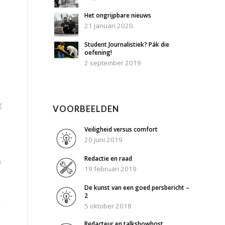
Het ongrijpbare nieuws
21 januari 2020
Student Journalistiek? Pák die
oefening!
2 september 2019
g
VOORBEELDEN
Veiligheid versus comfort
20 juni 2019
Redactie en raad
n
19 februari 2019
De kunst van een goed persbericht –
2
5 oktober 2018
Redacteur en talkshowhost