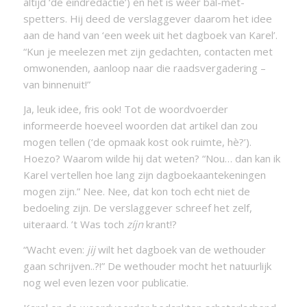
altijd ‘de eindredactie’) en het is weer bal-met-
spetters. Hij deed de verslaggever daarom het idee
aan de hand van ‘een week uit het dagboek van Karel’.
“Kun je meelezen met zijn gedachten, contacten met
omwonenden, aanloop naar die raadsvergadering –
van binnenuit!”
Ja, leuk idee, fris ook! Tot de woordvoerder
informeerde hoeveel woorden dat artikel dan zou
mogen tellen (‘de opmaak kost ook ruimte, hè?’).
Hoezo? Waarom wilde hij dat weten? “Nou… dan kan ik
Karel vertellen hoe lang zijn dagboekaantekeningen
mogen zijn.” Nee. Nee, dat kon toch echt niet de
bedoeling zijn. De verslaggever schreef het zelf,
uiteraard. ’t Was toch
zíjn
krant!?
“Wacht even:
jij
wilt het dagboek van de wethouder
gaan schrijven..?!” De wethouder mocht het natuurlijk
nog wel even lezen voor publicatie.