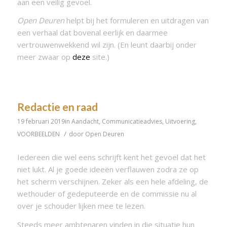
aan een veilig gevoel.
Open Deuren
helpt bij het formuleren en uitdragen van
een verhaal dat bovenal eerlijk en daarmee
vertrouwenwekkend wil zijn. (En leunt daarbij onder
meer zwaar op
deze
site.)
Redactie en raad
19 februari 2019
in
Aandacht
,
Communicatieadvies
,
Uitvoering
,
/
VOORBEELDEN
door
Open Deuren
Iedereen die wel eens schrijft kent het gevoel dat het
niet lukt. Al je goede ideeën verflauwen zodra ze op
het scherm verschijnen. Zeker als een hele afdeling, de
wethouder of gedeputeerde en de commissie nu al
over je schouder lijken mee te lezen.
Steeds meer ambtenaren vinden in die situatie hun