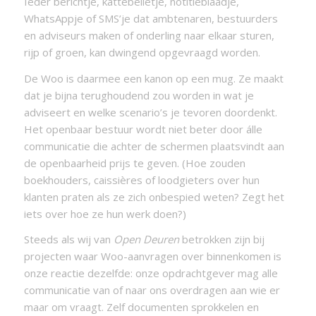
Ieder berichtje, kattebelletje, notitieblaadje,
WhatsAppje of SMS’je dat ambtenaren, bestuurders
en adviseurs maken of onderling naar elkaar sturen,
rijp of groen, kan dwingend opgevraagd worden.
De Woo is daarmee een kanon op een mug. Ze maakt
dat je bijna terughoudend zou worden in wat je
adviseert en welke scenario’s je tevoren doordenkt.
Het openbaar bestuur wordt niet beter door álle
communicatie die achter de schermen plaatsvindt aan
de openbaarheid prijs te geven. (Hoe zouden
boekhouders, caissières of loodgieters over hun
klanten praten als ze zich onbespied weten? Zegt het
iets over hoe ze hun werk doen?)
Steeds als wij van
Open Deuren
betrokken zijn bij
projecten waar Woo-aanvragen over binnenkomen is
onze reactie dezelfde: onze opdrachtgever mag alle
communicatie van of naar ons overdragen aan wie er
maar om vraagt. Zelf documenten sprokkelen en