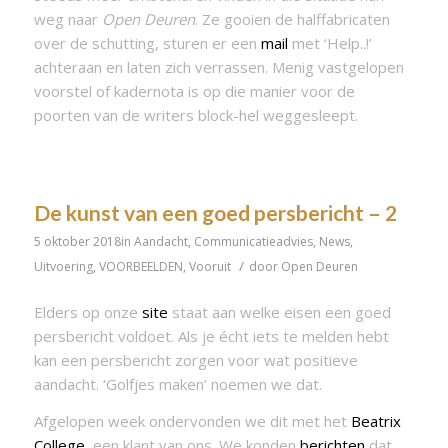
weg naar
Open Deuren
. Ze gooien de halffabricaten
over de schutting, sturen er een
mail
met ‘Help..!’
achteraan en laten zich verrassen. Menig vastgelopen
voorstel of kadernota is op die manier voor de
poorten van de writers block-hel weggesleept.
De kunst van een goed persbericht – 2
5 oktober 2018
in
Aandacht
,
Communicatieadvies
,
News
,
/
Uitvoering
,
VOORBEELDEN
,
Vooruit
door
Open Deuren
Elders op onze
site
staat aan welke eisen een goed
persbericht voldoet. Als je écht iets te melden hebt
kan een persbericht zorgen voor wat positieve
aandacht. ‘Golfjes maken’ noemen we dat.
Afgelopen week ondervonden we dit met het
Beatrix
College
, een klant van ons. We konden
berichten
dat