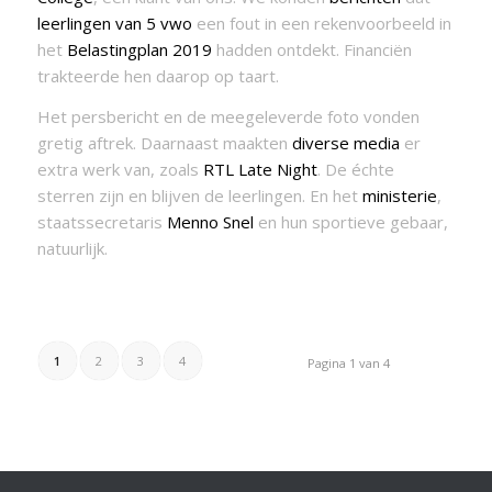
leerlingen van 5 vwo
een fout in een rekenvoorbeeld in
het
Belastingplan 2019
hadden ontdekt. Financiën
trakteerde hen daarop op taart.
Het persbericht en de meegeleverde foto vonden
gretig aftrek. Daarnaast maakten
diverse media
er
extra werk van, zoals
RTL Late Night
. De échte
sterren zijn en blijven de leerlingen. En het
ministerie
,
staatssecretaris
Menno Snel
en hun sportieve gebaar,
natuurlijk.
1
2
3
4
Pagina 1 van 4