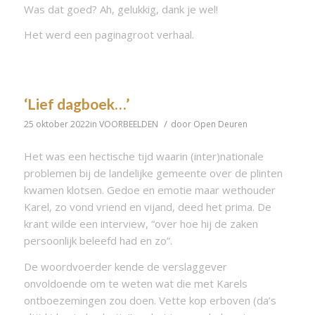
Was dat goed? Ah, gelukkig, dank je wel!
Het werd een paginagroot verhaal.
‘Lief dagboek…’
/
25 oktober 2022
in
VOORBEELDEN
door
Open Deuren
Het was een hectische tijd waarin (inter)nationale
problemen bij de landelijke gemeente over de plinten
kwamen klotsen. Gedoe en emotie maar wethouder
Karel, zo vond vriend en vijand, deed het prima. De
krant wilde een interview, “over hoe hij de zaken
persoonlijk beleefd had en zo”.
De woordvoerder kende de verslaggever
onvoldoende om te weten wat die met Karels
ontboezemingen zou doen. Vette kop erboven (da’s