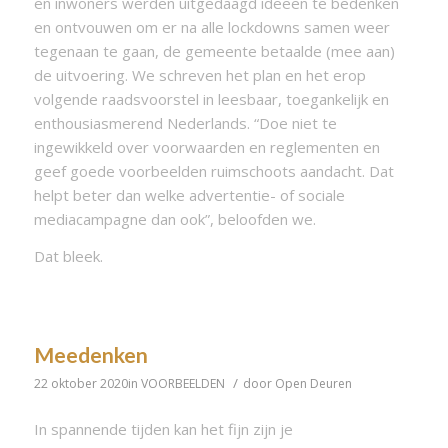
en inwoners werden uitgedaagd ideeën te bedenken
en ontvouwen om er na alle lockdowns samen weer
tegenaan te gaan, de gemeente betaalde (mee aan)
de uitvoering. We schreven het plan en het erop
volgende raadsvoorstel in leesbaar, toegankelijk en
enthousiasmerend Nederlands. “Doe niet te
ingewikkeld over voorwaarden en reglementen en
geef goede voorbeelden ruimschoots aandacht. Dat
helpt beter dan welke advertentie- of sociale
mediacampagne dan ook”, beloofden we.
Dat bleek.
Meedenken
/
22 oktober 2020
in
VOORBEELDEN
door
Open Deuren
In spannende tijden kan het fijn zijn je