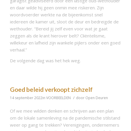
garagist geadviseerd door een lastige oud-wethouder
en daar wilde hij geen onmin mee riskeren. Zijn
woordvoerder werkte na de bijeenkomst snel
iedereen de kamer uit, sloot de deur en bedreigde de
wethouder. “Bereid jij zelf even voor wat je gaat
zeggen als de krant hierover belt? Cliëntelisme,
willekeur en lafheid zijn wankele pijlers onder een goed
verhaal.”
De volgende dag was het hek weg.
Goed beleid verkoopt zichzelf
/
14 september 2022
in
VOORBEELDEN
door
Open Deuren
Of we mee wilden denken en schrijven aan een plan
om de lokale samenleving na de pandemische stilstand
weer op gang te trekken? Verenigingen, ondernemers