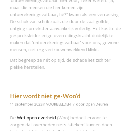
‘ontoerekeningsvatbaar’ niet voor, zeker weten. “Ja,
maar die mensen die hier komen zijn
ontoerekeningsvatbaar, hè?” kwam als een verrassing.
De schok van schrik zoals die door de zaal golfde,
ontging spreekster aanvankelijk volledig. Het kostte de
gespreksleider enige overredingskracht duidelijk te
maken dat ‘ontoerekeningsvatbaar’ voor ons, gewone
mensen, niet erg vertrouwenwekkend klinkt.
Dat begreep ze nét op tijd, de schade liet zich ter
plekke herstellen.
Hier wordt niet ge-Woo’d
/
11 september 2023
in
VOORBEELDEN
door
Open Deuren
De
Wet open overheid
(Woo) bedoelt ervoor te
zorgen dat overheden niets ‘stiekem’ kunnen doen.