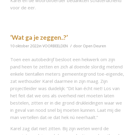
Karel en de woordvoerder bedankten schaterlachend
voor de eer.
‘Wat ga je zeggen..?’
/
10 oktober 2022
in
VOORBEELDEN
door
Open Deuren
Toen een autobedrijf besloot een hekwerk om zijn
pand heen te zetten en zich al doende slordig metend
enkele tientallen meters gemeentegrond toe-eigende,
zat wethouder Karel daarmee in zijn maag. Zijn
projectleider was duidelijk: “Dit kan écht niet! Los van
het feit dat we ons als overheid niet moeten laten
bestelen, zitten er in die grond drukleidingen waar we
in geval van nood snel bij moeten kunnen. Laat mij die
man vertellen dat-ie dat hek nú neerhaalt.”
Karel zag dat niet zitten. Bij zijn weten werd de