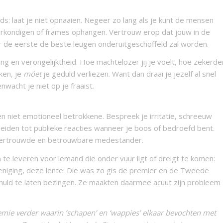
s: laat je niet opnaaien. Negeer zo lang als je kunt de mensen
rkondigen of frames ophangen. Vertrouw erop dat jouw in de
 de eerste de beste leugen onderuitgeschoffeld zal worden.
ing en verongelijktheid. Hoe machtelozer jij je voelt, hoe zekerde
aken, je
móet
je geduld verliezen. Want dan draai je jezelf al snel
nwacht je niet op je fraaist.
en niet emotioneel betrokkene. Bespreek je irritatie, schreeuw
verleiden tot publieke reacties wanneer je boos of bedroefd bent.
n vertrouwde en betrouwbare medestander.
te leveren voor iemand die onder vuur ligt of dreigt te komen:
reniging, deze lente. Die was zo gis de premier en de Tweede
chuld te laten bezingen. Ze maakten daarmee acuut zijn probleem
mie verder waarin ‘schapen’ en ‘wappies’ elkaar bevochten met