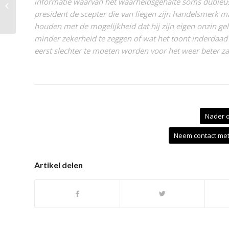
informatie waarvan het waarheidsgehalte soms dubieus
Een Goed Verhaal
president de scepter die van liegen zijn handelsmerk 
houden met de mogelijkheid dat hij zijn eigen onzin g
minder zekerheid te zeggen of wat het toont inderdaad oo
eerst slechter te moeten worden voor het weer beter z
Nader 
Neem contact met 
Artikel delen