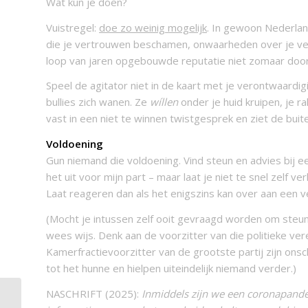
Wat kun je doen?
Vuistregel:
doe zo weinig mogelijk
. In gewoon Nederland
die je vertrouwen beschamen, onwaarheden over je ve
loop van jaren opgebouwde reputatie niet zomaar door
Speel de agitator niet in de kaart met je verontwaardig
bullies zich wanen. Ze
wíllen
onder je huid kruipen, je r
vast in een niet te winnen twistgesprek en ziet de buite
Voldoening
Gun niemand die voldoening. Vind steun en advies bij e
het uit voor mijn part – maar laat je niet te snel zelf 
Laat reageren dan als het enigszins kan over aan ee
(Mocht je intussen zelf ooit gevraagd worden om steun 
wees wijs. Denk aan de voorzitter van die politieke ve
Kamerfractievoorzitter van de grootste partij zijn ons
tot het hunne en hielpen uiteindelijk niemand verder.)
NASCHRIFT (2025):
Inmiddels zijn we een coronapande
Motiveren begint met