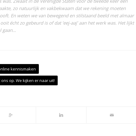
 was. Zwaait in de Verenigde Staten voor de tweede keer een
maakte, zo natuurlijk en vakbekwaam dat we rekening moeten
elooft. En weten we van bewegend en stilstaand beeld met almaar
it écht zo gebeurd is of dat ‘eej-aaj’ aan het werk was. Het lijkt
al gaan…
online kennismaken
ons op. We kijken er naar uit!