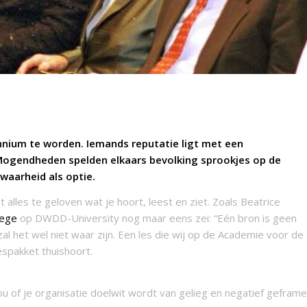
nnium te worden. Iemands reputatie ligt met een
ogendheden spelden elkaars bevolking sprookjes op de
waarheid als optie.
t alles te geloven wat je hoort, leest en ziet. Zoals Beatrice
lege
op DWDD-University nog maar eens zei: “Eén bron is geen
 zal het wel niet waar zijn. Een les die wij op de Academie voor de
espakket thuishoort.
jou of je organisatie doelwit wordt van gelieg en negatief geframe