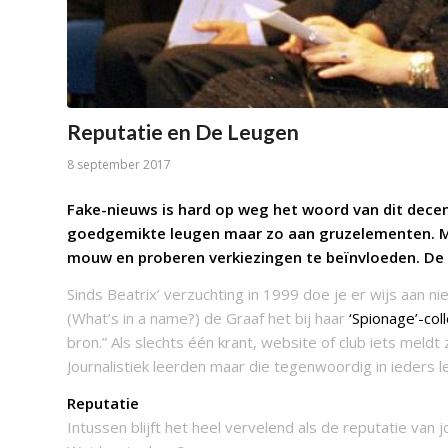
Reputatie en De Leugen
8 september 2017
Fake-nieuws is hard op weg het woord van dit dece
goedgemikte leugen maar zo aan gruzelementen. M
mouw en proberen verkiezingen te beïnvloeden. De 
Sinds Beatrix’ verzuchting in 1999 doe je er wijs aan nie
(What’s in a name?) de Graaf het bij haar
‘Spionage’-col
bron.” Als slechts één krant, website of club iets meldt
Journalistiek leerden maar die tegenwoordig in ieders l
Reputatie
Intussen blijft het heel vervelend als de reputatie van 