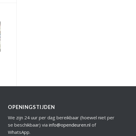
OPENINGSTIJDEN
We zijn 24 uur per dag bereikbaar (hoewel niet per
se beschikbaar) via
info@opendeuren.nl
of
WhatsApp.