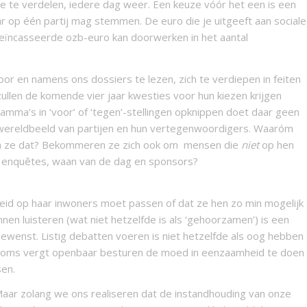
e te verdelen, iedere dag weer. Een keuze vóór het een is een
ar op één partij mag stemmen. De euro die je uitgeeft aan sociale
geïncasseerde ozb-euro kan doorwerken in het aantal
or en namens ons dossiers te lezen, zich te verdiepen in feiten
llen de komende vier jaar kwesties voor hun kiezen krijgen
ma’s in ‘voor’ of ‘tegen’-stellingen opknippen doet daar geen
 en wereldbeeld van partijen en hun vertegenwoordigers. Waaróm
ren ze dat? Bekommeren ze zich ook om mensen die
niet
op hen
 enquêtes, waan van de dag en sponsors?
rheid op haar inwoners moet passen of dat ze hen zo min mogelijk
en luisteren (wat niet hetzelfde is als ‘gehoorzamen’) is een
wenst. Listig debatten voeren is niet hetzelfde als oog hebben
. Soms vergt openbaar besturen de moed in eenzaamheid te doen
sen.
. Maar zolang we ons realiseren dat de instandhouding van onze