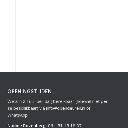
OPENINGSTIJDEN
We zijn 24 uur per dag bereikbaar (hoewel niet per
se beschikbaar) via
info@opendeuren.nl
of
WhatsApp.
Nadine Rozenberg
:
06 – 51 15 18 07