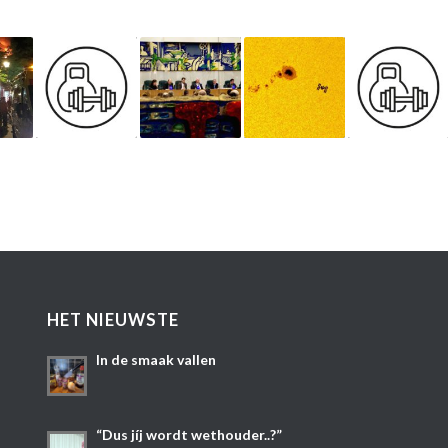
HET NIEUWSTE
In de smaak vallen
“Dus jíj wordt wethouder..?”