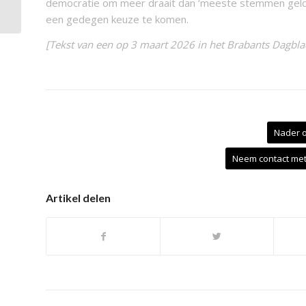
democratie om meer draait dan ‘meeste stemmen geld
raken.
een gedegen keuze te komen.
[Tekst van een op 3 maart 2026 in het Brabants Dagbla
Nader 
Neem contact met 
Artikel delen