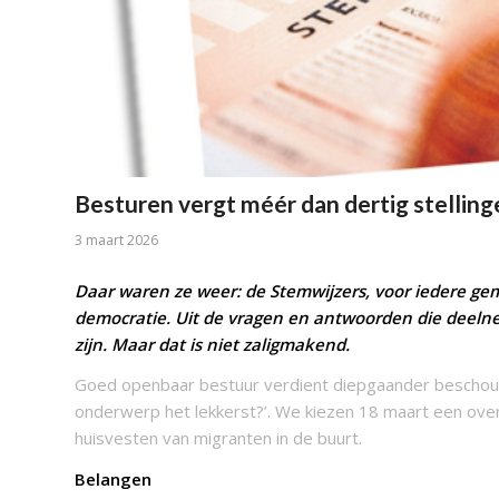
Besturen vergt méér dan dertig stelling
3 maart 2026
Daar waren ze weer: de Stemwijzers, voor iedere ge
democratie. Uit de vragen en antwoorden die deeln
zijn. Maar dat is niet zaligmakend.
Goed openbaar bestuur verdient diepgaander beschou
onderwerp het lekkerst?’. We kiezen 18 maart een over
huisvesten van migranten in de buurt.
Belangen