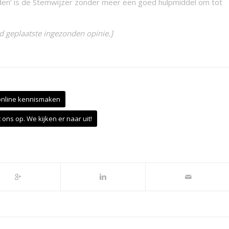
en’ is de Stemwijzer zonder meer een goed hulpmiddel om tot
d geplaatste ingezonden opinie.]
online kennismaken
ons op. We kijken er naar uit!