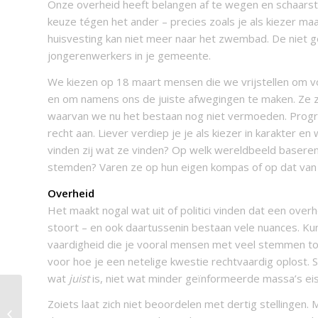
Onze overheid heeft belangen af te wegen en schaarst
keuze tégen het ander – precies zoals je als kiezer ma
huisvesting kan niet meer naar het zwembad. De niet 
jongerenwerkers in je gemeente.
We kiezen op 18 maart mensen die we vrijstellen om vo
en om namens ons de juiste afwegingen te maken. Ze zu
waarvan we nu het bestaan nog niet vermoeden. Program
recht aan. Liever verdiep je je als kiezer in karakter
vinden zij wat ze vinden? Op welk wereldbeeld base
stemden? Varen ze op hun eigen kompas of op dat van
Overheid
Het maakt nogal wat uit of politici vinden dat een ove
stoort – en ook daartussenin bestaan vele nuances. Kunn
vaardigheid die je vooral mensen met veel stemmen toe
voor hoe je een netelige kwestie rechtvaardig oplost
wat
juist
is, niet wat minder geïnformeerde massa’s ei
Zoiets laat zich niet beoordelen met dertig stellingen
Minder roepen, meer