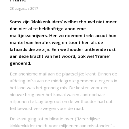
23 augustus 2017
Soms zijn ‘klokkenluiders’ welbeschouwd niet meer
dan niet al te heldhaftige anonieme
mailtjesschrijvers. Hen zo noemen trekt acuut hun
mantel van heroïek weg en toont hen als de
lafaards die ze zijn. Een wethouder ontleende rust
aan deze kracht van het woord, ook wel ‘frame’
genoemd.
Een anonieme mail aan de plaatselijke krant. Binnen de
afdeling Infra van de middelgrote gemeente ergens in
het land was het grondig mis. De kosten voor een
nieuwe brug over het kanaal waren aantoonbaar
miljoenen te laag begroot en de wethouder had dat
feit bewust verzwegen voor de raad.
De krant ging tot publicatie over (“Meerdijkse
klokkenluider meldt voor miljoenen aan misstanden” –