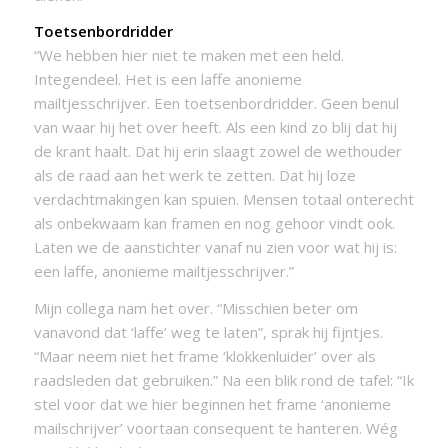
Toetsenbordridder
“We hebben hier niet te maken met een held.
Integendeel. Het is een laffe anonieme
mailtjesschrijver. Een toetsenbordridder. Geen benul
van waar hij het over heeft. Als een kind zo blij dat hij
de krant haalt. Dat hij erin slaagt zowel de wethouder
als de raad aan het werk te zetten. Dat hij loze
verdachtmakingen kan spuien. Mensen totaal onterecht
als onbekwaam kan framen en nog gehoor vindt ook.
Laten we de aanstichter vanaf nu zien voor wat hij is:
een laffe, anonieme mailtjesschrijver.”
Mijn collega nam het over. “Misschien beter om
vanavond dat ‘laffe’ weg te laten”, sprak hij fijntjes.
“Maar neem niet het frame ‘klokkenluider’ over als
raadsleden dat gebruiken.” Na een blik rond de tafel: “Ik
stel voor dat we hier beginnen het frame ‘anonieme
mailschrijver’ voortaan consequent te hanteren. Wég