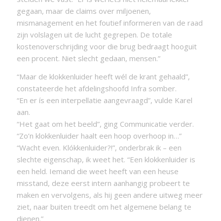
gegaan, maar de claims over miljoenen,
mismanagement en het foutief informeren van de raad
zijn volslagen uit de lucht gegrepen. De totale
kostenoverschrijding voor die brug bedraagt hooguit
een procent. Niet slecht gedaan, mensen.”
“Maar de klokkenluider heeft wél de krant gehaald”,
constateerde het afdelingshoofd Infra somber.
“En er ís een interpellatie aangevraagd”, vulde Karel
aan.
“Het gaat om het beeld”, ging Communicatie verder.
“Zo’n klokkenluider haalt een hoop overhoop in…”
“Wacht even. Klókkenluider?!”, onderbrak ik – een
slechte eigenschap, ik weet het. “Een klokkenluider is
een held. Iemand die weet heeft van een heuse
misstand, deze eerst intern aanhangig probeert te
maken en vervolgens, als hij geen andere uitweg meer
ziet, naar buiten treedt om het algemene belang te
dienen.”