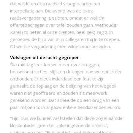
dat werk) en een raadslid vroeg daarop een
interpellatie aan. Die avond was de extra
raadsvergadering. Besloten, omdat er wellicht
offertebedragen over tafel zouden gaan. Wethouder
Karel (zo heten al onze cliënten, heel gek) zag zich
geroepen de hulp van mijn collega en mij in te roepen.
Of we die vergadering mee wilden voorbereiden.
Volslagen uit de lucht gegrepen
Die middag leerden we meer over bruggen,
betonconstructies, slijt- en deklagen dan we ooit zullen
onthouden. Er bleek inderdaad een fout te zijn
gemaakt: de toplaag en de belijning van het wegdek
waren niet geoffreerd en zouden als meerwerk
gerekend worden. Dat scheelde op een brug van een
paar miljoen toch al gauw enkele tienduizenden euro’s.
“Fijn. Dus we kunnen vaststellen dat deze zogenaamde
klokkenluider geen ter zake ingevoerde bron is”,
stelden we vast. “Er is wel íets niet helemaal lekker