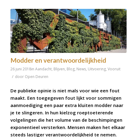
Modder en verantwoordelijkheid
26 juni 2018
in
Aandacht
,
Blijven
,
Blog
,
News
,
Uitvoering
,
Vooruit
/
door
Open Deuren
De publieke opinie is niet mals voor wie een fout
maakt. Een toegegeven fout lijkt voor sommigen
aanmoediging een paar extra kluiten modder naar
je te slingeren. In hun kielzog roeptoeterende
volgelingen die het volume van de beschimpingen
exponentieel versterken. Mensen maken het elkaar
steeds lastiger verantwoordelijkheid te nemen.