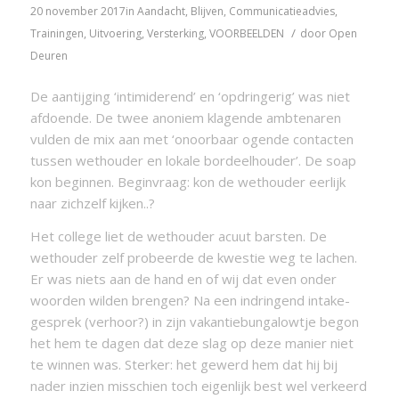
20 november 2017
in
Aandacht
,
Blijven
,
Communicatieadvies
,
/
Trainingen
,
Uitvoering
,
Versterking
,
VOORBEELDEN
door
Open
Deuren
De aantijging ‘intimiderend’ en ‘opdringerig’ was niet
afdoende. De twee anoniem klagende ambtenaren
vulden de mix aan met ‘onoorbaar ogende contacten
tussen wethouder en lokale bordeelhouder’. De soap
kon beginnen. Beginvraag: kon de wethouder eerlijk
naar zichzelf kijken..?
Het college liet de wethouder acuut barsten. De
wethouder zelf probeerde de kwestie weg te lachen.
Er was niets aan de hand en of wij dat even onder
woorden wilden brengen? Na een indringend intake-
gesprek (verhoor?) in zijn vakantiebungalowtje begon
het hem te dagen dat deze slag op deze manier niet
te winnen was. Sterker: het gewerd hem dat hij bij
nader inzien misschien toch eigenlijk best wel verkeerd