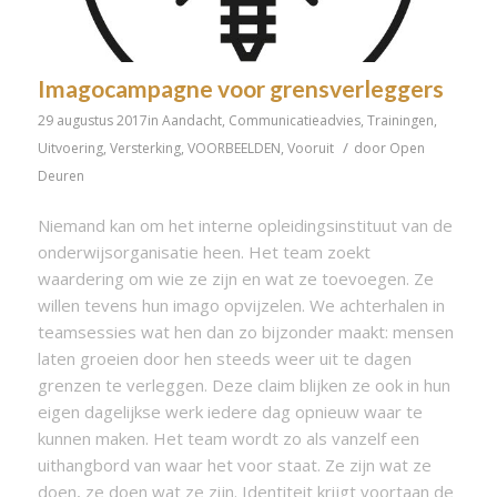
Imagocampagne voor grensverleggers
29 augustus 2017
in
Aandacht
,
Communicatieadvies
,
Trainingen
,
/
Uitvoering
,
Versterking
,
VOORBEELDEN
,
Vooruit
door
Open
Deuren
Niemand kan om het interne opleidingsinstituut van de
onderwijsorganisatie heen. Het team zoekt
waardering om wie ze zijn en wat ze toevoegen. Ze
willen tevens hun imago opvijzelen. We achterhalen in
teamsessies wat hen dan zo bijzonder maakt: mensen
laten groeien door hen steeds weer uit te dagen
grenzen te verleggen. Deze claim blijken ze ook in hun
eigen dagelijkse werk iedere dag opnieuw waar te
kunnen maken. Het team wordt zo als vanzelf een
uithangbord van waar het voor staat. Ze zijn wat ze
doen, ze doen wat ze zijn. Identiteit krijgt voortaan de