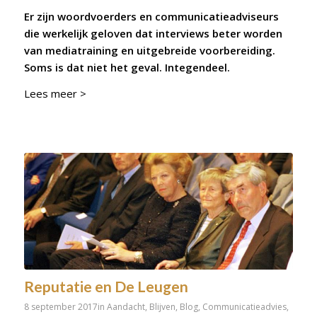
Er zijn woordvoerders en communicatieadviseurs
die werkelijk geloven dat interviews beter worden
van mediatraining en uitgebreide voorbereiding.
Soms is dat niet het geval. Integendeel.
Lees meer >
Reputatie en De Leugen
8 september 2017
in
Aandacht
,
Blijven
,
Blog
,
Communicatieadvies
,