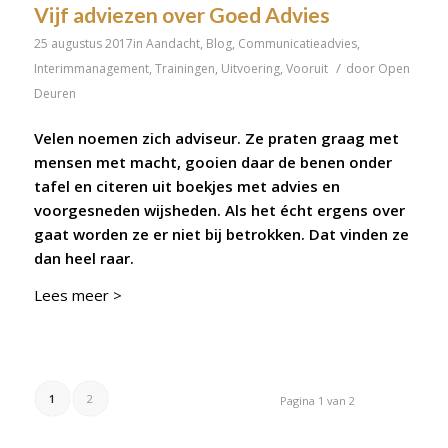
Vijf adviezen over Goed Advies
25 augustus 2017
in
Aandacht
,
Blog
,
Communicatieadvies
,
/
Interimmanagement
,
Trainingen
,
Uitvoering
,
Vooruit
door
Open
Deuren
Velen noemen zich adviseur. Ze praten graag met
mensen met macht, gooien daar de benen onder
tafel en citeren uit boekjes met advies en
voorgesneden wijsheden. Als het écht ergens over
gaat worden ze er niet bij betrokken. Dat vinden ze
dan heel raar.
Lees meer >
1
2
Pagina 1 van 2