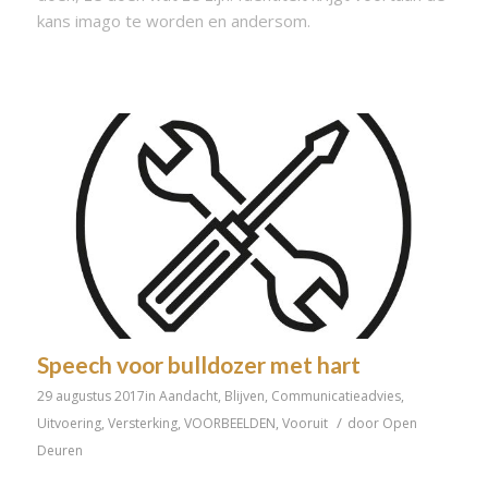
kans imago te worden en andersom.
Speech voor bulldozer met hart
29 augustus 2017
in
Aandacht
,
Blijven
,
Communicatieadvies
,
/
Uitvoering
,
Versterking
,
VOORBEELDEN
,
Vooruit
door
Open
Deuren