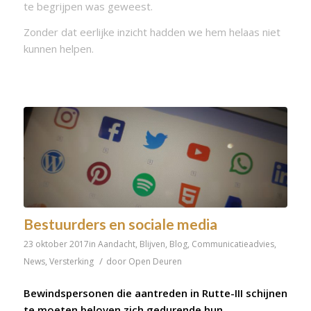
te begrijpen was geweest.
Zonder dat eerlijke inzicht hadden we hem helaas niet
kunnen helpen.
Bestuurders en sociale media
23 oktober 2017
in
Aandacht
,
Blijven
,
Blog
,
Communicatieadvies
,
/
News
,
Versterking
door
Open Deuren
Bewindspersonen die aantreden in Rutte-III schijnen
te moeten beloven zich gedurende hun