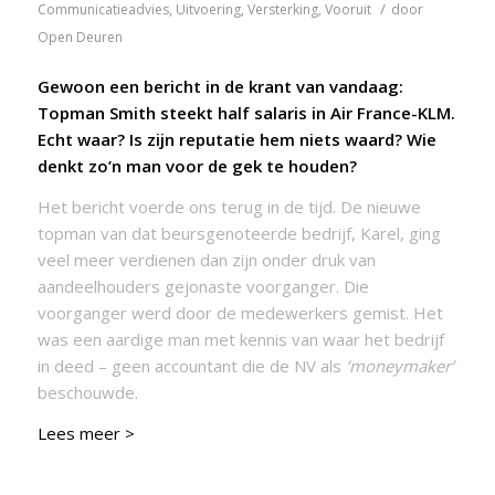
/
Communicatieadvies
,
Uitvoering
,
Versterking
,
Vooruit
door
Open Deuren
Gewoon een bericht in de krant van vandaag:
Topman Smith steekt half salaris in Air France-KLM
.
Echt waar? Is zijn reputatie hem niets waard? Wie
denkt zo’n man voor de gek te houden?
Het bericht voerde ons terug in de tijd. De nieuwe
topman van dat beursgenoteerde bedrijf, Karel, ging
veel meer verdienen dan zijn onder druk van
aandeelhouders gejonaste voorganger. Die
voorganger werd door de medewerkers gemist. Het
was een aardige man met kennis van waar het bedrijf
in deed – geen accountant die de NV als
‘moneymaker’
beschouwde.
Lees meer >