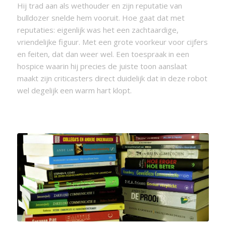
Hij trad aan als wethouder en zijn reputatie van
bulldozer snelde hem vooruit. Hoe gaat dat met
reputaties: eigenlijk was het een zachtaardige,
vriendelijke figuur. Met een grote voorkeur voor cijfers
en feiten, dat dan weer wel. Een toespraak in een
hospice waarin hij precies de juiste toon aanslaat
maakt zijn criticasters direct duidelijk dat in deze robot
wel degelijk een warm hart klopt.