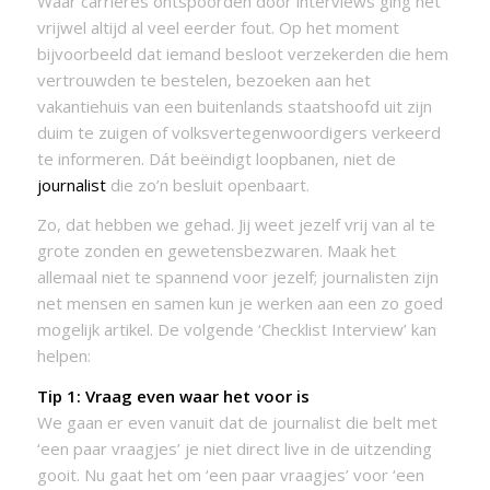
Waar carrières ontspoorden door interviews ging het
vrijwel altijd al veel eerder fout. Op het moment
bijvoorbeeld dat iemand besloot verzekerden die hem
vertrouwden te bestelen, bezoeken aan het
vakantiehuis van een buitenlands staatshoofd uit zijn
duim te zuigen of volksvertegenwoordigers verkeerd
te informeren. Dát beëindigt loopbanen, niet de
journalist
die zo’n besluit openbaart.
Zo, dat hebben we gehad. Jij weet jezelf vrij van al te
grote zonden en gewetensbezwaren. Maak het
allemaal niet te spannend voor jezelf; journalisten zijn
net mensen en samen kun je werken aan een zo goed
mogelijk artikel. De volgende ‘Checklist Interview’ kan
helpen:
Tip 1: Vraag even waar het voor is
We gaan er even vanuit dat de journalist die belt met
‘een paar vraagjes’ je niet direct live in de uitzending
gooit. Nu gaat het om ‘een paar vraagjes’ voor ‘een