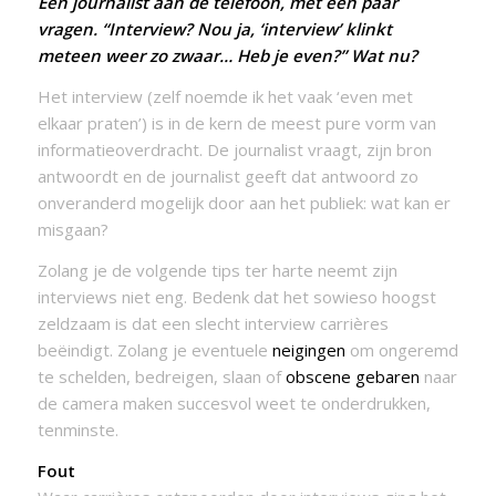
Een journalist aan de telefoon, met een paar
vragen. “Interview? Nou ja, ‘interview’ klinkt
meteen weer zo zwaar… Heb je even?” Wat nu?
Het interview (zelf noemde ik het vaak ‘even met
elkaar praten’) is in de kern de meest pure vorm van
informatieoverdracht. De journalist vraagt, zijn bron
antwoordt en de journalist geeft dat antwoord zo
onveranderd mogelijk door aan het publiek: wat kan er
misgaan?
Zolang je de volgende tips ter harte neemt zijn
interviews niet eng. Bedenk dat het sowieso hoogst
zeldzaam is dat een slecht interview carrières
beëindigt. Zolang je eventuele
neigingen
om ongeremd
te schelden, bedreigen, slaan of
obscene gebaren
naar
de camera maken succesvol weet te onderdrukken,
tenminste.
Fout