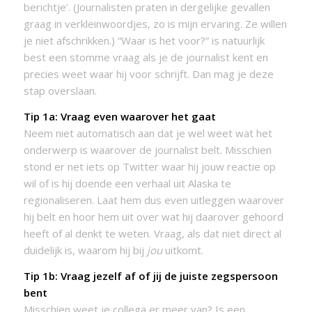
berichtje’. (Journalisten praten in dergelijke gevallen
graag in verkleinwoordjes, zo is mijn ervaring. Ze willen
je niet afschrikken.) “Waar is het voor?” is natuurlijk
best een stomme vraag als je de journalist kent en
precies weet waar hij voor schrijft. Dan mag je deze
stap overslaan.
Tip 1a: Vraag even waarover het gaat
Neem niet automatisch aan dat je wel weet wat het
onderwerp is waarover de journalist belt. Misschien
stond er net iets op Twitter waar hij jouw reactie op
wil of is hij doende een verhaal uit Alaska te
regionaliseren. Laat hem dus even uitleggen waarover
hij belt en hoor hem uit over wat hij daarover gehoord
heeft of al denkt te weten. Vraag, als dat niet direct al
duidelijk is, waarom hij bij
jou
uitkomt.
Tip 1b: Vraag jezelf af of jij de juiste zegspersoon
bent
Misschien weet je collega er meer van? Is een