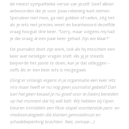
de meest sympathieke versie van jezelf. Geef alleen
antwoorden die je voor jouw rekening kunt nemen.
Speculeer niet mee, ga niet gokken of raden, zég het
als je iets niet precies weet en beantwoord dezelfde
vraag hooguit drie keer. “Sorry, maar volgens mij had
je die vraag al een paar keer gehad. Zijn we klaar?”
De journalist doet zijn werk, ook als hij misschien een
keer wat neteliger vragen stelt. Als jij je steeds
beijverde het juiste te doen, kun je dat uitleggen –
zelfs áls er een keer iets is misgegaan.
(Ging er onlangs ergens in je organisatie een keer iets
mis maar heeft er nu nog geen journalist gebeld? Dan
kan het geen kwaad je nú goed voor te (laten) bereiden
op het moment dat hij wél belt. Wij hebben bij
Open
Deuren
inmiddels een fikse stapel voorbereide pers- en
mediastrategieën die klanten gemoedsrust en
schadebeperking brachten. Nee, zomaar…)