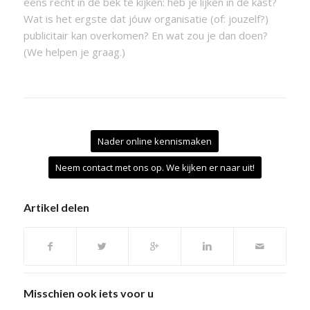
eens recht in de bek te kijken: héb je lijken in de kast?
Wat is het ergste dat jóuw organisatie (of: jouzelf?)
publicitair kan overkomen? En wat zou je dan doen?
(We helpen je graag.)
Nader online kennismaken
Neem contact met ons op. We kijken er naar uit!
Artikel delen
Misschien ook iets voor u