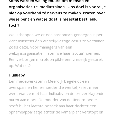
Soms worden we ingehuurd om mensen en
organisaties te ‘mediatrainen’. Ons doel is vooral je
niet op voorhand té nerveus te maken. Praten over
wie je bent en wat je doet is meestal best leuk,
toch?
Wel scheppen we er een sardonisch genoegen in per
klant minstens één vreselijk lastige casus te verzinnen.
Zoals deze, voor managers van een
welzijnsorganisatie – laten we haar ‘Scotia’ noemen.
Een verborgen microfoon pikte een vreselijk gesprek
op. Wat nu..?
Huilbaby
Een medewerkster in Meerdijk begeleidt een
overspannen tienermoeder die werkelijk niet meer
weet wat ze met haar huilbaby en de erover klagende
buren aan moet. De moeder van de tienermoeder
heeft bij het laatste bezoek aan haar dochter een
opnameapparaatje achter de kamerplant verstopt en