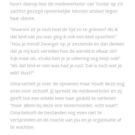
hoort daarop hoe de medewerkster van ‘Scotia’ op z’n
zachtst gezegd opmerkelijke teksten uitslaat tegen
haar cliënte.
“Waarom zit je toch heel de tijd zo te grienen? Als ik
dat kind van jou was ging ik ook een keel opzetten.”
“Hou je mond! Zwanger op je zestiende en dan denken
dat je míj kunt vertellen hoe de wereld in elkaar zit?
Kijk maar uit, straks ben je je uitkering nog kwijt ook!”
“Als dat kind er niet was had je rust. Dat is toch wat je
wilt? Rust?”
Oma vertelt je over de opnamen maar houdt deze nog
even voor zichzelf. Jij spreekt de medewerkster en zij
geeft toe een enkele keer haar geduld te verliezen
“maar alleen bij deze ene tienermoeder, echt waar!”
Oma belooft de bestanden nog even niet te
verspreiden en de reactie van jou en je organisatie af
te wachten.