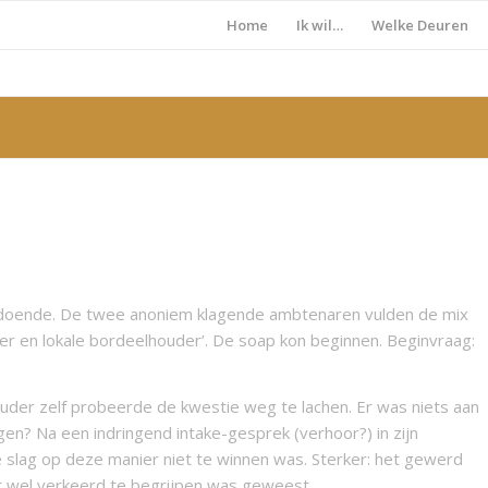
Home
Ik wil…
Welke Deuren
t afdoende. De twee anoniem klagende ambtenaren vulden de mix
 en lokale bordeelhouder’. De soap kon beginnen. Beginvraag:
uder zelf probeerde de kwestie weg te lachen. Er was niets aan
en? Na een indringend intake-gesprek (verhoor?) in zijn
slag op deze manier niet te winnen was. Sterker: het gewerd
est wel verkeerd te begrijpen was geweest.