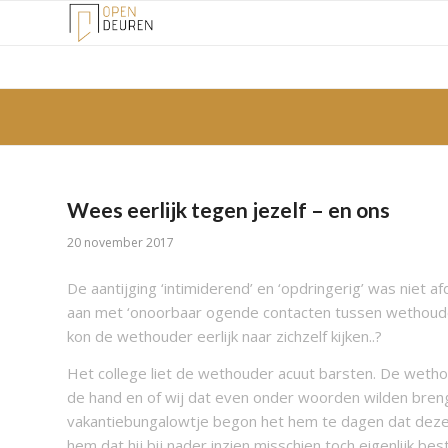
Wees eerlijk tegen jezelf – en ons
20 november 2017
De aantijging ‘intimiderend’ en ‘opdringerig’ was nie
aan met ‘onoorbaar ogende contacten tussen wethouder
kon de wethouder eerlijk naar zichzelf kijken..?
Het college liet de wethouder acuut barsten. De wetho
de hand en of wij dat even onder woorden wilden breng
vakantiebungalowtje begon het hem te dagen dat deze 
hem dat hij bij nader inzien misschien toch eigenlijk b