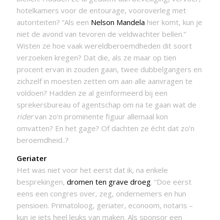
hotelkamers voor de entourage, vooroverleg met
autoriteiten? “Als een
Nelson Mandela
hier komt, kun je
niet de avond van tevoren de veldwachter bellen.”
Wisten ze hoe vaak wereldberoemdheden dit soort
verzoeken kregen? Dat die, als ze maar op tien
procent ervan in zouden gaan, twee dubbelgangers en
zichzelf in moesten zetten om aan alle aanvragen te
voldoen? Hadden ze al geïnformeerd bij een
sprekersbureau of agentschap om na te gaan wat de
rider
van zo’n prominente figuur allemaal kon
omvatten? En het gage? Of dachten ze écht dat zo’n
beroemdheid..?
Geriater
Het was niet voor het eerst dat ik, na enkele
besprekingen,
dromen ten grave droeg
. “Doe eerst
eens een congres over, zeg, ondernemers en hun
pensioen. Primatoloog, geriater, econoom, notaris –
kun je iets heel leuks van maken. Als sponsor een