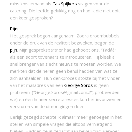
minstens iemand als
Cas Spijkers
vragen voor de
catering. Die leefde gelukkig nog en had ik die niet ooit
een keer gesproken?
Pijn
Het gesprek begon aangenaam. Zodra droombubbels
onder de druk van de realiteit bezweken, begon de
pijn
. Mijn gesprekspartner had gehoopt ons, ‘Tadáá!’,
als een soort tovenaars te introduceren. Hij bleek al
snel brenger van slecht nieuws te moeten worden. We
merkten dat de heren geen benul hadden van wat ze
zich aanhaalden. Hun denkproces stokte bij ‘het vinden
van het mailadres van een
George Soros
is geen
probleem’ (“George.Soros@gmail.com..?”, probeerden
we) en één hunner secretaresses kon het invouwen en
versturen van de uitnodigingen doen.
Eerlijk gezegd schepte ik almaar meer genoegen in het
stellen van simpele vragen die altoos vernietigend
bleken. Hadden ze al gedacht aan beveiliging, vervoer,