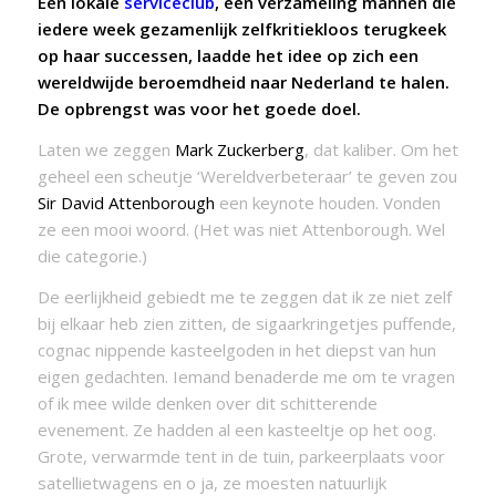
Een lokale
serviceclub
, een verzameling mannen die
iedere week gezamenlijk zelfkritiekloos terugkeek
op haar successen, laadde het idee op zich een
wereldwijde beroemdheid naar Nederland te halen.
De opbreng
st was voor het goede doel.
Laten we zeggen
Mark Zuckerberg
, dat kaliber. Om het
geheel een scheutje ‘Wereldverbeteraar’ te geven zou
Sir David Attenborough
een keynote houden. Vonden
ze een mooi woord. (Het was niet Attenborough. Wel
die categorie.)
De eerlijkheid gebiedt me te zeggen dat ik ze niet zelf
bij elkaar heb zien zitten, de sigaarkringetjes puffende,
cognac nippende kasteelgoden in het diepst van hun
eigen gedachten. Iemand benaderde me om te vragen
of ik mee wilde denken over dit schitterende
evenement. Ze hadden al een kasteeltje op het oog.
Grote, verwarmde tent in de tuin, parkeerplaats voor
satellietwagens en o ja, ze moesten natuurlijk