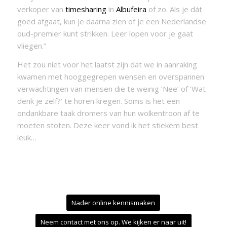
verkoper van
timesharing
in
Albufeira
of zo. Als je dát
goed afgaat, kun je daarna zien of je een Nederlandse
oud-premier kunt strikken. Leer lopen voor je gaat
vliegen.”
Het zou niet voor het laatst zijn dat we in aanraking
kwamen met hooggegrepen wensen en overspannen
verwachtingen van mensen die te weinig ‘Nee’ of ‘Wat
denk je zelf?’ te horen kregen. Soms is het een
ondankbare taak dromers van hun wolkentroon af te
moeten stoten. Deze keer vond ik het stiekem best
leuk…
Nader online kennismaken
Neem contact met ons op. We kijken er naar uit!