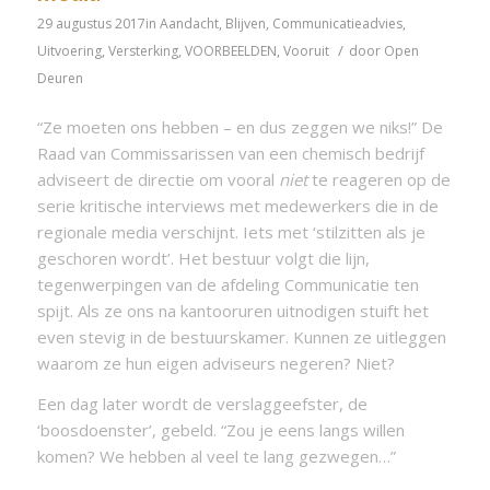
29 augustus 2017
in
Aandacht
,
Blijven
,
Communicatieadvies
,
/
Uitvoering
,
Versterking
,
VOORBEELDEN
,
Vooruit
door
Open
Deuren
“Ze moeten ons hebben – en dus zeggen we niks!” De
Raad van Commissarissen van een chemisch bedrijf
adviseert de directie om vooral
niet
te reageren op de
serie kritische interviews met medewerkers die in de
regionale media verschijnt. Iets met ‘stilzitten als je
geschoren wordt’. Het bestuur volgt die lijn,
tegenwerpingen van de afdeling Communicatie ten
spijt. Als ze ons na kantooruren uitnodigen stuift het
even stevig in de bestuurskamer. Kunnen ze uitleggen
waarom ze hun eigen adviseurs negeren? Niet?
Een dag later wordt de verslaggeefster, de
‘boosdoenster’, gebeld. “Zou je eens langs willen
komen? We hebben al veel te lang gezwegen…”