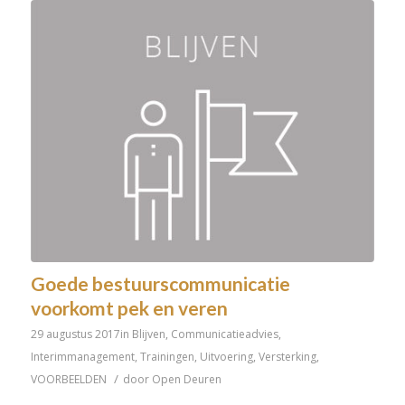
Goede bestuurscommunicatie
voorkomt pek en veren
29 augustus 2017
in
Blijven
,
Communicatieadvies
,
Interimmanagement
,
Trainingen
,
Uitvoering
,
Versterking
,
/
VOORBEELDEN
door
Open Deuren