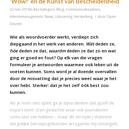
‘Wow!’ en de Kunst van Bescheidenheid
22 mei 2019
in
Bez kategorii
,
Blog
,
Communicatieadvies
,
/
Interimmanagement
,
News
,
Uitvoering
,
Versterking
door
Open
Deuren
Wie als woordvoerder werkt, verdiept zich
diepgaand in het werk van anderen.
Wát
deden ze,
hóe
deden ze dat,
waaróm
deden ze dat zo en wat
ging er goed en fout? Op elk van die vragen
formuleer je antwoorden waarmee ook leken uit de
voeten kunnen. Soms word je al doende overvallen
door de misvatting dat je precies weet waar je het
over hebt. Sterker: dat je het zelf óók best zou
kunnen.
Als je even niet oplet ga je bijna denken dat jijzelf de
expert bent. (Een gedachte waar ook journalisten
soms last van hebben – maar dit terzijde.) Wanneer
dergelijke beroepsgebonden arrogantie mij omsingelt,