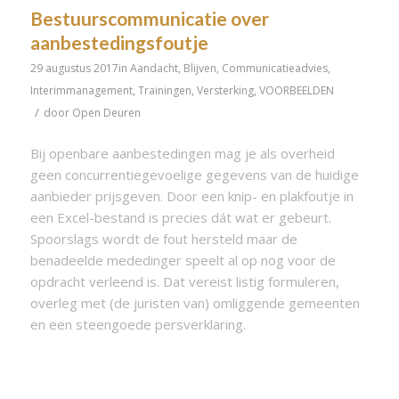
Bestuurscommunicatie over
aanbestedingsfoutje
29 augustus 2017
in
Aandacht
,
Blijven
,
Communicatieadvies
,
Interimmanagement
,
Trainingen
,
Versterking
,
VOORBEELDEN
/
door
Open Deuren
Bij openbare aanbestedingen mag je als overheid
geen concurrentiegevoelige gegevens van de huidige
aanbieder prijsgeven. Door een knip- en plakfoutje in
een Excel-bestand is precies dát wat er gebeurt.
Spoorslags wordt de fout hersteld maar de
benadeelde mededinger speelt al op nog voor de
opdracht verleend is. Dat vereist listig formuleren,
overleg met (de juristen van) omliggende gemeenten
en een steengoede persverklaring.