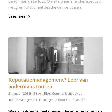
denk ik aan deze foto. Om me weer snel therapeutisch
nietig en functioneel bescheiden te voelen.
Lees meer >
Reputatiemanagement? Leer van
andermans fouten
21 januari 2018
in
Blijven
,
Blog
,
Communicatieadvies
,
/
Interimmanagement
,
Trainingen
door
Open Deuren
Waarom doen zoveel mensen die voor het oog van