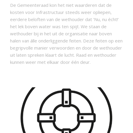
De Gemeenteraad kon het niet waarderen dat de
kosten voor Infrastructuur steeds weer opliepen,
eerdere beloften van de wethouder dat ‘Nu, nu écht!’
het lek boven water was ten spijt. We staan de
wethouder bij in het uit de organisatie naar boven
halen van álle onderliggende feiten. Deze feiten op een
begripvolle manier verwoorden en door de wethouder
uit laten spreken klaart de lucht. Raad en wethouder
kunnen weer met elkaar door één deur.