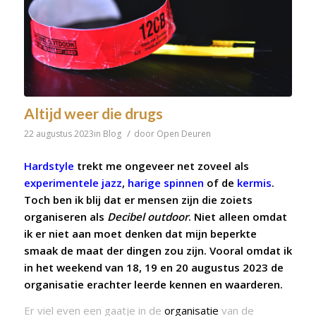
Altijd weer die drugs
/
22 augustus 2023
in
Blog
door
Open Deuren
Hardstyle
trekt me ongeveer net zoveel als
experimentele jazz
,
harige spinnen
of de
kermis
.
Toch ben ik blij dat er mensen zijn die zoiets
organiseren als
Decibel outdoor
. Niet alleen omdat
ik er niet aan moet denken dat mijn beperkte
smaak de maat der dingen zou zijn. Vooral omdat ik
in het weekend van 18, 19 en 20 augustus 2023 de
organisatie erachter leerde kennen en waarderen.
Er viel even een gaatje in de
organisatie
van de