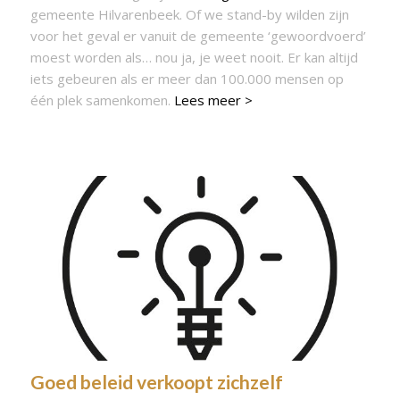
gemeente Hilvarenbeek. Of we stand-by wilden zijn
voor het geval er vanuit de gemeente ‘gewoordvoerd’
moest worden als… nou ja, je weet nooit. Er kan altijd
iets gebeuren als er meer dan 100.000 mensen op
één plek samenkomen.
Lees meer >
Goed beleid verkoopt zichzelf