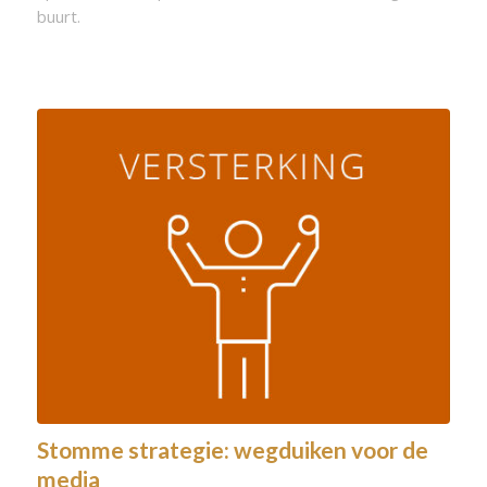
buurt.
Stomme strategie: wegduiken voor de
media