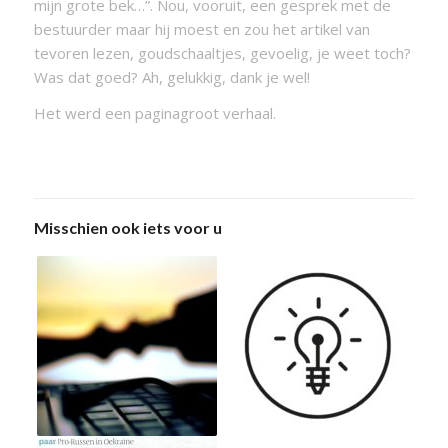
mijn grote bek…”. Nou, vooruit, een gesprek met de
bestuurder maar hij moest en zou het artikel van
tevoren lezen, goudschaaltjes, gevoelig, je weet toch?
Was dat goed? Ah, gelukkig, dank je wel!
Het werd een paginagroot verhaal.
Misschien ook iets voor u