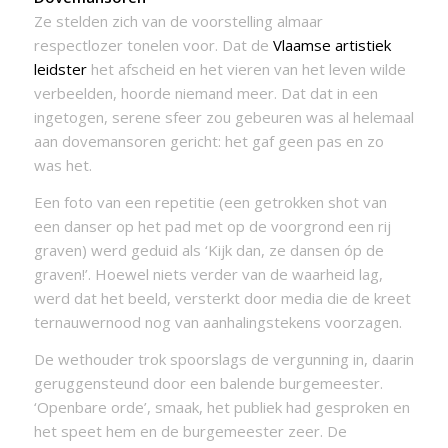
Ze stelden zich van de voorstelling almaar
respectlozer tonelen voor. Dat de
Vlaamse artistiek
leidster
het afscheid en het vieren van het leven wilde
verbeelden, hoorde niemand meer. Dat dat in een
ingetogen, serene sfeer zou gebeuren was al helemaal
aan dovemansoren gericht: het gaf geen pas en zo
was het.
Een foto van een repetitie (een getrokken shot van
een danser op het pad met op de voorgrond een rij
graven) werd geduid als ‘Kijk dan, ze dansen óp de
graven!’. Hoewel niets verder van de waarheid lag,
werd dat het beeld, versterkt door media die de kreet
ternauwernood nog van aanhalingstekens voorzagen.
De wethouder trok spoorslags de vergunning in, daarin
geruggensteund door een balende burgemeester.
‘Openbare orde’, smaak, het publiek had gesproken en
het speet hem en de burgemeester zeer. De