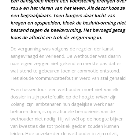
Een dansgroep mocht een voorstelling brengen over
rouw en het vieren van het leven. Als decor koos ze
een
begraafplaats
. Toen burgers daar lucht van
kregen en opspeelden, bleek de besluitvorming niet
bestand tegen de beeldvorming. Het bevoegd gezag
koos de aftocht en trok de vergunning in.
De vergunning was volgens de regelen der kunst
aangevraagd én verleend. De wethouder was daarin
naar eigen zeggen niet gekend en merkte pas dat er
wat stond te gebeuren toen er commotie ontstond.
Het aloude ‘communicatiefoutje’ werd van stal gehaald.
Even tussendoor: een wethouder moet niet van elk
dossier in zijn portefeuille op de hoogte
willen
zijn.
Zolang ‘zijn’ ambtenaren hun dagelijkse werk naar
behoren doen, is operationele bemoeienis van de
wethouder niet nodig. Hij wil wél op de hoogte blijven
van kwesties die tot ‘politiek gedoe’ zouden kunnen
leiden. Hoe onzekerder de wethouder in zijn rol zit,