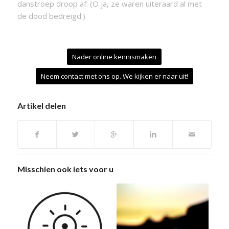
danstroep droop af. (O ja, ze waren uiteraard al met
de dood bedreigd.)
Nader online kennismaken
Neem contact met ons op. We kijken er naar uit!
Artikel delen
Misschien ook iets voor u