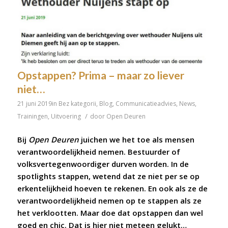
Opstappen? Prima – maar zo liever
niet…
21 juni 2019
in
Bez kategorii
,
Blog
,
Communicatieadvies
,
News
,
/
Trainingen
,
Uitvoering
door
Open Deuren
Bij
Open Deuren
juichen we het toe als mensen
verantwoordelijkheid nemen. Bestuurder of
volksvertegenwoordiger durven worden. In de
spotlights stappen, wetend dat ze niet per se op
erkentelijkheid hoeven te rekenen. En ook als ze de
verantwoordelijkheid nemen op te stappen als ze
het verklootten. Maar doe dat opstappen dan wel
goed en chic. Dat is
hier
niet meteen gelukt…