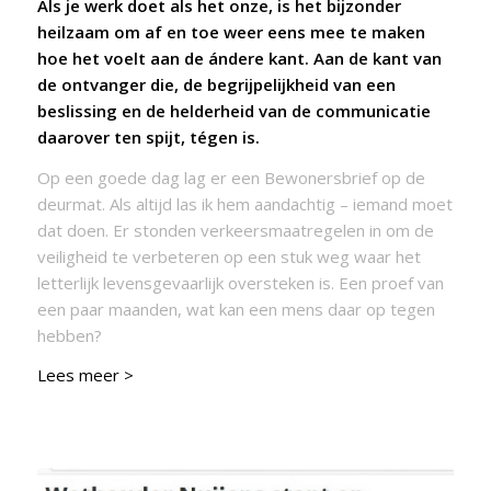
Als je werk doet als het onze, is het bijzonder
heilzaam om af en toe weer eens mee te maken
hoe het voelt aan de ándere kant. Aan de kant van
de ontvanger die, de begrijpelijkheid van een
beslissing en de helderheid van de communicatie
daarover ten spijt, tégen is.
Op een goede dag lag er een Bewonersbrief op de
deurmat. Als altijd las ik hem aandachtig – iemand moet
dat doen. Er stonden verkeersmaatregelen in om de
veiligheid te verbeteren op een stuk weg waar het
letterlijk levensgevaarlijk oversteken is. Een proef van
een paar maanden, wat kan een mens daar op tegen
hebben?
Lees meer >