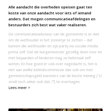
Alle aandacht die overheden opeisen gaat ten
koste van onze aandacht voor iets of iemand
anders. Dat mogen communicatieafdelingen en
bestuurders zich best wat vaker realiseren.
De communicatieadviseur van de gemeente is er niet
om de wethouder in het zonnetje te zetten – dat
kunnen die wethouder en zijn partij via sociale media
prima zelf. Dat de burgemeester gezellig doet voor en
met bejaarden of kinderen mag ze helemaal zelf
weten. En hoe goed er ook over nagedacht is, het is
niet aan welke beleidscommissie dan ook om met
gemeenschapsgeld inwoners van de beste mening (“
U
vindt toch zeker ook dat..?”
) te overtuigen.
Lees meer >