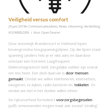
Veiligheid versus comfort
20 juni 2019
in
Communicatieadvies
,
News
,
Uitvoering
,
Versterking
,
/
VOORBEELDEN
door
Open Deuren
Door woonwijk Brandevoort in Helmond lopen
bovengrondse hoogspanningslijnen. Op die lijnen staat
spanning (anders heb je er niks aan) en daardoor
ontstaat een Extreem Laagfrequent
Elektromagnetisch Veld. Dergelijke velden zijn overal
om ons heen. Een deel daarvan is
door mensen
gemaakt
. Omdat we willen telefoneren, internetten,
navigeren, tv-kijken, radio luisteren en ‘
tokkelen
‘. En
omdat we niet in het donker willen zitten.
De rijksoverheid formuleert
voorzorgsbeginselen
(pdf): omwonenden mogen maar aan zoveel ‘straling’