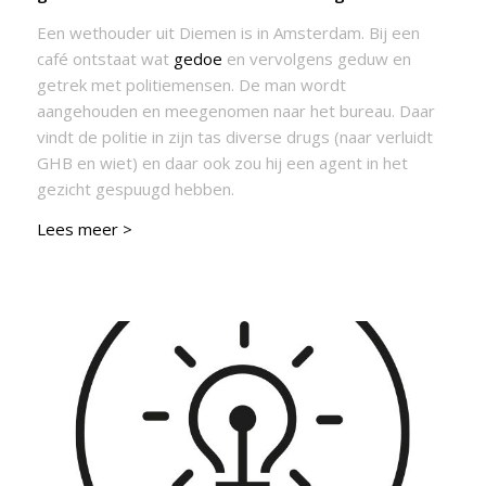
Een wethouder uit Diemen is in Amsterdam. Bij een
café ontstaat wat
gedoe
en vervolgens geduw en
getrek met politiemensen. De man wordt
aangehouden en meegenomen naar het bureau. Daar
vindt de politie in zijn tas diverse drugs (naar verluidt
GHB en wiet) en daar ook zou hij een agent in het
gezicht gespuugd hebben.
Lees meer >