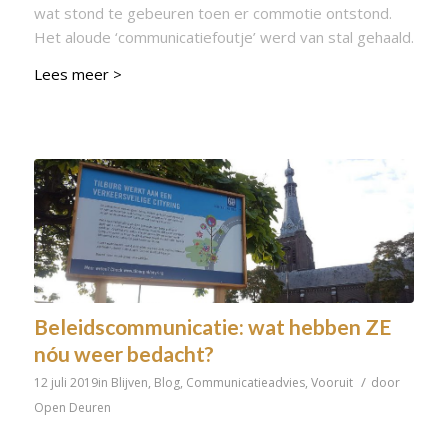
wat stond te gebeuren toen er commotie ontstond.
Het aloude ‘communicatiefoutje’ werd van stal gehaald.
Lees meer >
Beleidscommunicatie: wat hebben ZE
nóu weer bedacht?
/
12 juli 2019
in
Blijven
,
Blog
,
Communicatieadvies
,
Vooruit
door
Open Deuren