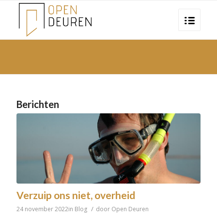
Berichten
Verzuip ons niet, overheid
/
24 november 2022
in
Blog
door
Open Deuren