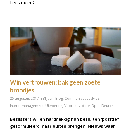
Lees meer >
Win vertrouwen; bak geen zoete
broodjes
25 augustus 2017
in
Blijven
,
Blog
,
Communicatieadvies
,
/
Interimmanagement
,
Uitvoering
,
Vooruit
door
Open Deuren
Beslissers willen hardnekkig hun besluiten ‘positief
geformuleerd’ naar buiten brengen. Nieuws waar