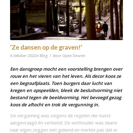
‘Ze dansen op de graven!’
/
6 oktober 2022
in
Blog
door
Open Deuren
Een dansgroep mocht een voorstelling brengen over
rouw en het vieren van het leven. Als decor koos ze
een
begraafplaats
. Toen burgers daar lucht van
kregen en opspeelden, bleek de besluitvorming niet
bestand tegen de beeldvorming. Het bevoegd gezag
koos de aftocht en trok de vergunning in.
De vergunning was volgens de regelen der kunst
aangevraagd én verleend. De wethouder was daarin
naar eigen zeggen niet gekend en merkte pas dat er