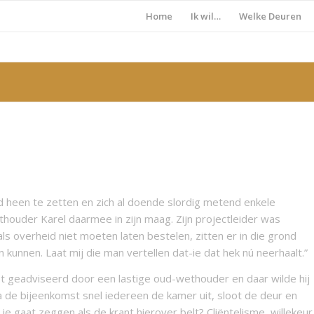
Home
Ik wil…
Welke Deuren
 heen te zetten en zich al doende slordig metend enkele
ouder Karel daarmee in zijn maag. Zijn projectleider was
s als overheid niet moeten laten bestelen, zitten er in die grond
 kunnen. Laat mij die man vertellen dat-ie dat hek nú neerhaalt.”
ist geadviseerd door een lastige oud-wethouder en daar wilde hij
de bijeenkomst snel iedereen de kamer uit, sloot de deur en
je gaat zeggen als de krant hierover belt? Cliëntelisme, willekeur