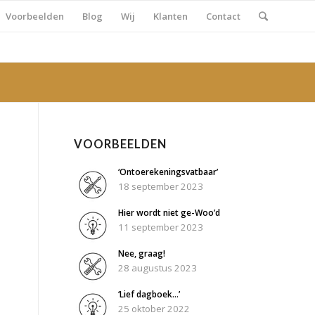
Voorbeelden
Blog
Wij
Klanten
Contact
VOORBEELDEN
‘Ontoerekeningsvatbaar’
18 september 2023
Hier wordt niet ge-Woo’d
11 september 2023
Nee, graag!
28 augustus 2023
‘Lief dagboek…’
25 oktober 2022