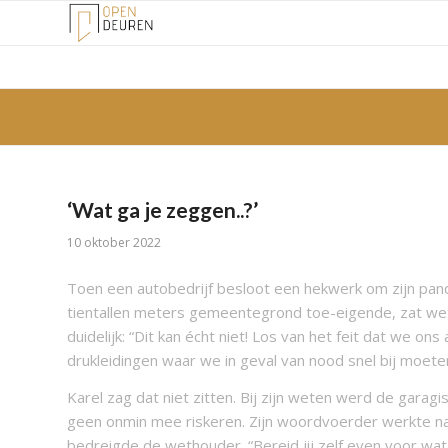
‘Wat ga je zeggen..?’
10 oktober 2022
Toen een autobedrijf besloot een hekwerk om zijn pand
tientallen meters gemeentegrond toe-eigende, zat weth
duidelijk: “Dit kan écht niet! Los van het feit dat we on
drukleidingen waar we in geval van nood snel bij moeten
Karel zag dat niet zitten. Bij zijn weten werd de garag
geen onmin mee riskeren. Zijn woordvoerder werkte na 
bedreigde de wethouder. “Bereid jij zelf even voor wat 