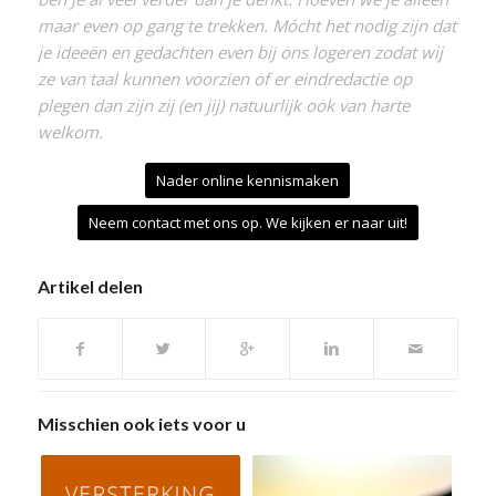
maar even op gang te trekken. Mócht het nodig zijn dat
je ideeën en gedachten even bij ons logeren zodat wij
ze van taal kunnen voorzien of er eindredactie op
plegen dan zijn zij (en jij) natuurlijk ook van harte
welkom.
Nader online kennismaken
Neem contact met ons op. We kijken er naar uit!
Artikel delen
Misschien ook iets voor u