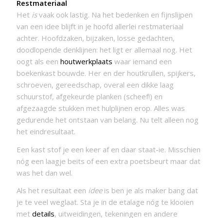
Restmateriaal
Het
is
vaak ook lastig. Na het bedenken en fijnslijpen
van een idee blijft in je hoofd allerlei restmateriaal
achter. Hoofdzaken, bijzaken, losse gedachten,
doodlopende denklijnen: het ligt er allemaal nog. Het
oogt als een
houtwerkplaats
waar iemand een
boekenkast bouwde. Her en der houtkrullen, spijkers,
schroeven, gereedschap, overal een dikke laag
schuurstof, afgekeurde planken (scheef!) en
afgezaagde stukken met hulplijnen erop. Alles was
gedurende het ontstaan van belang. Nu telt alleen nog
het eindresultaat.
Een kast stof je een keer af en daar staat-ie. Misschien
nóg een laagje beits of een extra poetsbeurt maar dat
was het dan wel.
Als het resultaat een
idee
is ben je als maker bang dat
je te veel weglaat. Sta je in de etalage nóg te klooien
met
details
, uitweidingen, tekeningen en andere