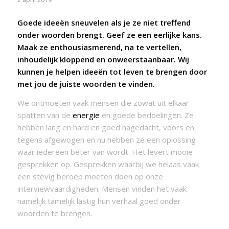
Goede ideeën sneuvelen als je ze niet treffend
onder woorden brengt. Geef ze een eerlijke kans.
Maak ze enthousiasmerend, na te vertellen,
inhoudelijk kloppend en onweerstaanbaar. Wij
kunnen je helpen ideeën tot leven te brengen door
met jou de juiste woorden te vinden.
We ontmoeten vaak mensen die zowat uit elkaar
spatten van de
energie
en goede bedoelingen. Ze
hebben lang en hard en goed nagedacht, voors en
tegens afgewogen en nu hebben ze een oplossing
waar iedereen beter van wordt. Het levert mooie
gesprekken op. Gesprekken waarbij we helaas vaak
een stevig beroep moeten doen op onze
interviewvaardigheden. Mensen vinden het vaak
namelijk tamelijk lastig hun verhaal goed onder
woorden te brengen.