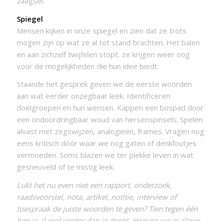
zaagsel.
Spiegel
Mensen kijken in onze spiegel en zien dat ze trots
mogen zijn op wat ze al tot stand brachten. Het balen
en aan zichzelf twijfelen stopt, ze krijgen weer oog
voor de mogelijkheden die hun idee biedt.
Staande het gesprek geven we de eerste woorden
aan wat eerder onzegbaar leek. Identificeren
doelgroepen en hun wensen. Kappen een bospad door
een ondoordringbaar woud van hersenspinsels. Spelen
alvast met zegswijzen, analogieën, frames. Vragen nog
eens kritisch dóór waar we nog gaten of denkfoutjes
vermoeden. Soms blazen we ter plekke leven in wat
gesneuveld of te mistig leek.
Lukt het nu even niet een rapport, onderzoek,
raadsvoorstel, nota, artikel, notitie, interview of
toespraak de juiste woorden te geven? Tien tegen één
ben je al veel verder dan je denkt. Hoeven we je alleen