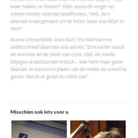
waar maken ze fouten?” Fluks wees de vinger op
enkele minder vleiende kwalificaties. “Oké, da’s
allemaal onaangenaam om te lezen. Maar wat klópt er
niet?”
Al snel ontmantelde onze klant
The Warroom
en
onderschreef daarmee ons advies: “Zo’n kamer voedt
de onvrede en de sfeer van crisis. Oké, de media
bejegen je bestuurder kritisch – leer hem maar gauw
daaraan te wennen in plaats van de media de schuld te
geven. Wordt-ie groot en sterk van.”
Misschien ook iets voor u