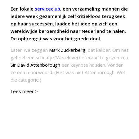
Een lokale
serviceclub
, een verzameling mannen die
iedere week gezamenlijk zelfkritiekloos terugkeek
op haar successen, laadde het idee op zich een
wereldwijde beroemdheid naar Nederland te halen.
De opbreng
st was voor het goede doel.
Laten we zeggen
Mark Zuckerberg
, dat kaliber. Om het
geheel een scheutje ‘Wereldverbeteraar’ te geven zou
Sir David Attenborough
een keynote houden. Vonden
ze een mooi woord. (Het was niet Attenborough. Wel
die categorie.)
Lees meer >