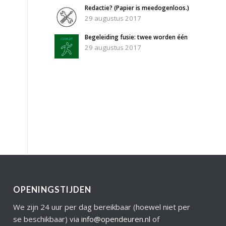
Redactie? (Papier is meedogenloos.)
29 augustus 2017
Begeleiding fusie: twee worden één
29 augustus 2017
OPENINGSTIJDEN
We zijn 24 uur per dag bereikbaar (hoewel niet per
se beschikbaar) via
info@opendeuren.nl
of