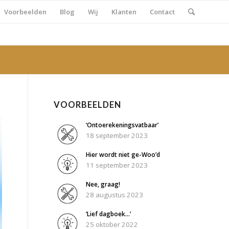
Voorbeelden
Blog
Wij
Klanten
Contact
VOORBEELDEN
‘Ontoerekeningsvatbaar’
18 september 2023
Hier wordt niet ge-Woo’d
11 september 2023
Nee, graag!
28 augustus 2023
‘Lief dagboek…’
25 oktober 2022