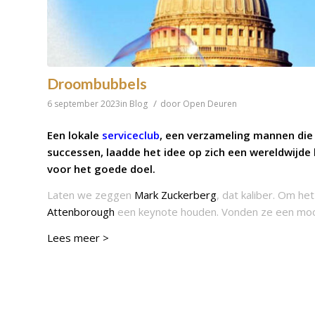
Droombubbels
/
6 september 2023
in
Blog
door
Open Deuren
Een lokale
serviceclub
, een verzameling mannen die 
successen, laadde het idee op zich een wereldwijd
voor het goede doel.
Laten we zeggen
Mark Zuckerberg
, dat kaliber. Om h
Attenborough
een keynote houden. Vonden ze een mooi 
Lees meer >