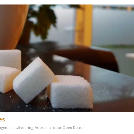
es
/
agement
,
Uitvoering
,
Vooruit
door
Open Deuren