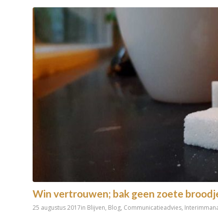
Win vertrouwen; bak geen zoete broodj
25 augustus 2017
in
Blijven
,
Blog
,
Communicatieadvies
,
Interimman