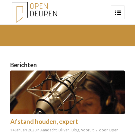
Berichten
Afstand houden, expert
/
14 januari 2020
in
Aandacht
,
Blijven
,
Blog
,
Vooruit
door
Open