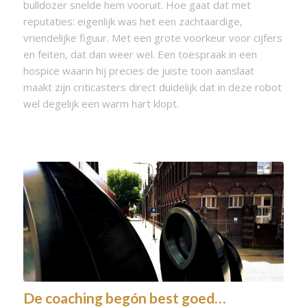
bulldozer snelde hem vooruit. Hoe gaat dat met
reputaties: eigenlijk was het een zachtaardige,
vriendelijke figuur. Met een grote voorkeur voor cijfers
en feiten, dat dan weer wel. Een toespraak in een
hospice waarin hij precies de juiste toon aanslaat
maakt zijn criticasters direct duidelijk dat in deze robot
wel degelijk een warm hart klopt.
De coaching begón best goed…