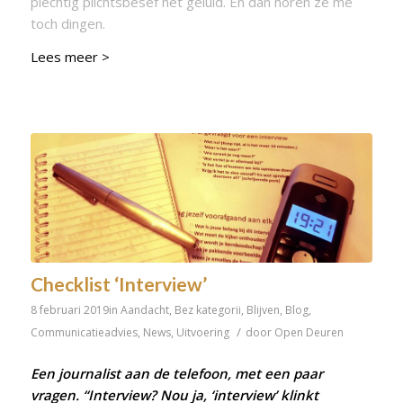
plechtig plichtsbesef het geluid. En dan hóren ze me
toch dingen.
Lees meer >
Checklist ‘Interview’
8 februari 2019
in
Aandacht
,
Bez kategorii
,
Blijven
,
Blog
,
/
Communicatieadvies
,
News
,
Uitvoering
door
Open Deuren
Een journalist aan de telefoon, met een paar
vragen. “Interview? Nou ja, ‘interview’ klinkt