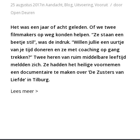
/
25 augustus 2017
in
Aandacht
,
Blog
,
Uitvoering
,
Vooruit
door
Open Deuren
Het was een jaar of acht geleden. Of we twee
filmmakers op weg konden helpen. “Ze staan een
beetje stil”, was de indruk. “Willen jullie een uurtje
van je tijd doneren en ze met coaching op gang
trekken?” Twee heren van ruim middelbare leeftijd
meldden zich. Ze hadden het heilige voornemen
een documentaire te maken over ‘De Zusters van
Liefde’ in Tilburg.
Lees meer >