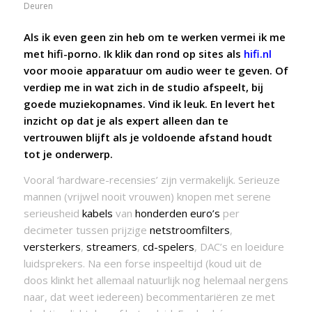
Deuren
Als ik even geen zin heb om te werken vermei ik me
met hifi-porno. Ik klik dan rond op sites als
hifi.nl
voor mooie apparatuur om audio weer te geven. Of
verdiep me in wat zich in de studio afspeelt, bij
goede muziekopnames. Vind ik leuk. En levert het
inzicht op dat je als expert alleen dan te
vertrouwen blijft als je voldoende afstand houdt
tot je onderwerp.
Vooral ‘hardware-recensies’ zijn vermakelijk. Serieuze
mannen (vrijwel nooit vrouwen) knopen met serene
serieusheid
kabels
van
honderden euro’s
per
decimeter tussen prijzige
netstroomfilters
,
versterkers
,
streamers
,
cd-spelers
, DAC’s en loeidure
luidsprekers. Na een forse inspeeltijd (koud uit de
doos klinkt het allemaal natuurlijk nog helemaal nergens
naar, dat weet iedereen) becommentariëren ze met