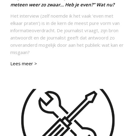
meteen weer zo zwaar… Heb je even?” Wat nu?
Het interview (zelf noemde ik het vaak ‘even met
elkaar praten’) is in de kern de meest pure vorm van
informatieoverdracht. De journalist vraagt, zijn bron
antwoordt en de journalist geeft dat antwoord zo
onveranderd mogelijk door aan het publiek: wat kan er
misgaan?
Lees meer >