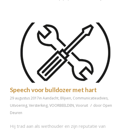
Speech voor bulldozer met hart
29 augustus 2017
in
Aandacht
,
Blijven
,
Communicatieadvies
,
/
Uitvoering
,
Versterking
,
VOORBEELDEN
,
Vooruit
door
Open
Deuren
Hij trad aan als wethouder en zijn reputatie van