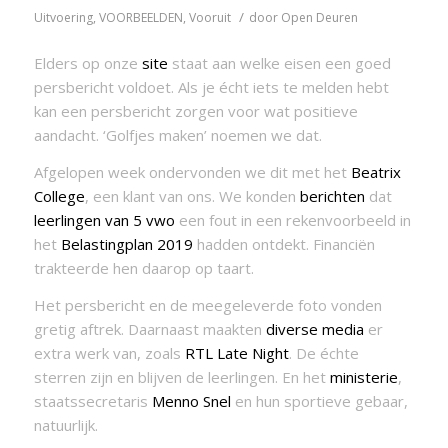
/
Uitvoering
,
VOORBEELDEN
,
Vooruit
door
Open Deuren
Elders op onze
site
staat aan welke eisen een goed
persbericht voldoet. Als je écht iets te melden hebt
kan een persbericht zorgen voor wat positieve
aandacht. ‘Golfjes maken’ noemen we dat.
Afgelopen week ondervonden we dit met het
Beatrix
College
, een klant van ons. We konden
berichten
dat
leerlingen van 5 vwo
een fout in een rekenvoorbeeld in
het
Belastingplan 2019
hadden ontdekt. Financiën
trakteerde hen daarop op taart.
Het persbericht en de meegeleverde foto vonden
gretig aftrek. Daarnaast maakten
diverse media
er
extra werk van, zoals
RTL Late Night
. De échte
sterren zijn en blijven de leerlingen. En het
ministerie
,
staatssecretaris
Menno Snel
en hun sportieve gebaar,
natuurlijk.