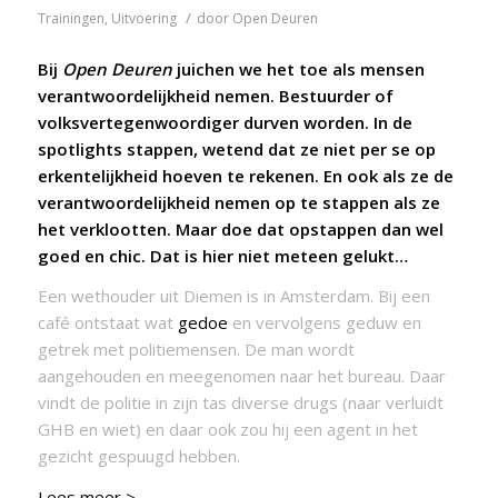
/
Trainingen
,
Uitvoering
door
Open Deuren
Bij
Open Deuren
juichen we het toe als mensen
verantwoordelijkheid nemen. Bestuurder of
volksvertegenwoordiger durven worden. In de
spotlights stappen, wetend dat ze niet per se op
erkentelijkheid hoeven te rekenen. En ook als ze de
verantwoordelijkheid nemen op te stappen als ze
het verklootten. Maar doe dat opstappen dan wel
goed en chic. Dat is
hier
niet meteen gelukt…
Een wethouder uit Diemen is in Amsterdam. Bij een
café ontstaat wat
gedoe
en vervolgens geduw en
getrek met politiemensen. De man wordt
aangehouden en meegenomen naar het bureau. Daar
vindt de politie in zijn tas diverse drugs (naar verluidt
GHB en wiet) en daar ook zou hij een agent in het
gezicht gespuugd hebben.
Lees meer >