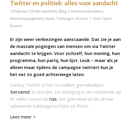
Twitter en politiek: alles voor aandacht
18 februari 2019
in
Aandacht
,
Blog
,
Communicatieadvies
,
/
Interimmanagement
,
News
,
Trainingen
,
Vooruit
door
Open
Deuren
Er zijn weer verkiezingen aanstaande. Dat zie je aan
de massale pogingen van mensen om via
Twitter
aandacht te krijgen. Voor zichzelf, hun mening, hun
programma, hun partij, hun lijst. Leuk – maar als je
alleen maar tijdens de campagne twittert kun je
het net zo goed achterwege laten.
Dankzij Twitter is het nu stukken gemakkelijker
‘
beroemd
’ te worden. De uitdaging is om voldoende op
te vallen tussen de
ruis
, het gekrakeel en de almaar
oplaaiende bubbelgevechtjes en fitties.
Lees meer >