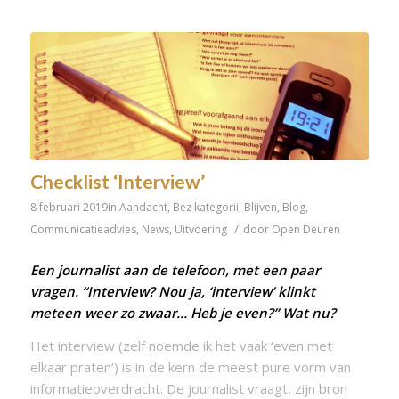
Checklist ‘Interview’
8 februari 2019
in
Aandacht
,
Bez kategorii
,
Blijven
,
Blog
,
/
Communicatieadvies
,
News
,
Uitvoering
door
Open Deuren
Een journalist aan de telefoon, met een paar
vragen. “Interview? Nou ja, ‘interview’ klinkt
meteen weer zo zwaar… Heb je even?” Wat nu?
Het interview (zelf noemde ik het vaak ‘even met
elkaar praten’) is in de kern de meest pure vorm van
informatieoverdracht. De journalist vraagt, zijn bron