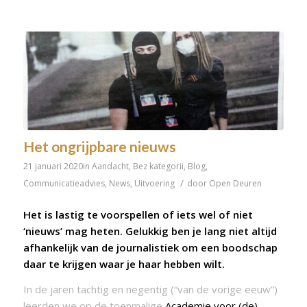
Het ongrijpbare nieuws
21 januari 2020
in
Aandacht
,
Bez kategorii
,
Blog
,
/
Communicatieadvies
,
News
,
Uitvoering
door
Open Deuren
Het is lastig te voorspellen of iets wel of niet
‘nieuws’ mag heten. Gelukkig ben je lang niet altijd
afhankelijk van de journalistiek om een boodschap
daar te krijgen waar je haar hebben wilt.
In de jaren tachtig en negentig (“van de vorige eeuw”)
leerden we op de toenmalige
Academie voor (de)