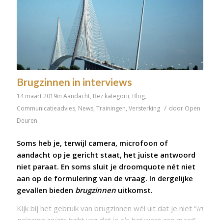
Brugzinnen in interviews
14 maart 2019
in
Aandacht
,
Bez kategorii
,
Blog
,
/
Communicatieadvies
,
News
,
Trainingen
,
Versterking
door
Open
Deuren
Soms heb je, terwijl camera, microfoon of
aandacht op je gericht staat, het juiste antwoord
niet paraat. En soms sluit je droomquote nét niet
aan op de formulering van de vraag. In dergelijke
gevallen bieden
brugzinnen
uitkomst.
Kijk bij het gebruik van brugzinnen wél uit dat je niet “
in
principe zoiets hebt van dat je als het ware zeg maar
”