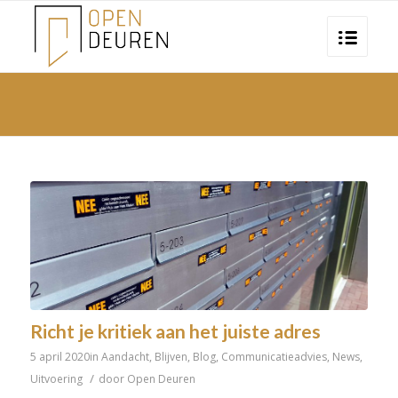
Richt je kritiek aan het juiste adres
5 april 2020
in
Aandacht
,
Blijven
,
Blog
,
Communicatieadvies
,
News
,
/
Uitvoering
door
Open Deuren