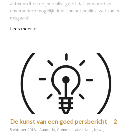
antwoordt en de journalist geeft dat antwoord zo
onveranderd mogelijk door aan het publiek: wat kan er
misgaan?
Lees meer >
De kunst van een goed persbericht – 2
5 oktober 2018
in
Aandacht
,
Communicatieadvies
,
News
,