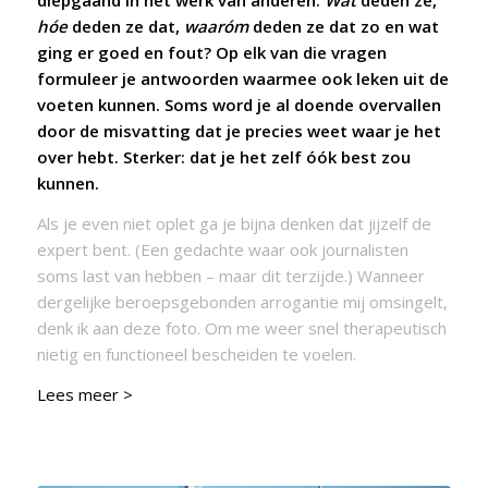
diepgaand in het werk van anderen.
Wát
deden ze,
hóe
deden ze dat,
waaróm
deden ze dat zo en wat
ging er goed en fout? Op elk van die vragen
formuleer je antwoorden waarmee ook leken uit de
voeten kunnen. Soms word je al doende overvallen
door de misvatting dat je precies weet waar je het
over hebt. Sterker: dat je het zelf óók best zou
kunnen.
Als je even niet oplet ga je bijna denken dat jijzelf de
expert bent. (Een gedachte waar ook journalisten
soms last van hebben – maar dit terzijde.) Wanneer
dergelijke beroepsgebonden arrogantie mij omsingelt,
denk ik aan deze foto. Om me weer snel therapeutisch
nietig en functioneel bescheiden te voelen.
Lees meer >