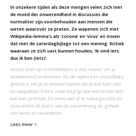
In onzekere tijden als deze mengen velen zich met
de moed der onwetendheid in discussies die
normaliter zijn voorbehouden aan mensen die
weten waarover ze praten. Ze wapenen zich met
Wikipedia-lemma’s als ‘corona’ en ‘virus’ en mixen
dat met de zaterdagbijlage tot een mening. Kritiek
waaraan ze zich vast kunnen houden, ‘Ik vind iets
dus ik ben (iets)’.
Kritiek uiten op machthebbers is één manier om je
onzekerheid te temmen. Als de vijand een onzichtbare
griezel is zet je er iemand tussen die je wél kunt zien
en aanpakken. Prima, maar begrijp wie wel en niet iets
kan met je kritiek. En wees niet al te teleurgesteld als
jouw kritiek de koers van de samenleving als geheel
niet weet te veranderen.
Lees meer >