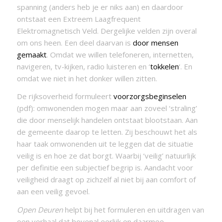
spanning (anders heb je er niks aan) en daardoor
ontstaat een Extreem Laagfrequent
Elektromagnetisch Veld. Dergelijke velden zijn overal
om ons heen. Een deel daarvan is
door mensen
gemaakt
. Omdat we willen telefoneren, internetten,
navigeren, tv-kijken, radio luisteren en ‘
tokkelen
‘. En
omdat we niet in het donker willen zitten.
De rijksoverheid formuleert
voorzorgsbeginselen
(pdf): omwonenden mogen maar aan zoveel ‘straling’
die door menselijk handelen ontstaat blootstaan. Aan
de gemeente daarop te letten. Zij beschouwt het als
haar taak omwonenden uit te leggen dat de situatie
veilig is en hoe ze dat borgt. Waarbij ‘veilig’ natuurlijk
per definitie een subjectief begrip is. Aandacht voor
veiligheid draagt op zichzelf al niet bij aan comfort of
aan een veilig gevoel.
Open Deuren
helpt bij het formuleren en uitdragen van
een verhaal dat bovenal eerlijk en daarmee