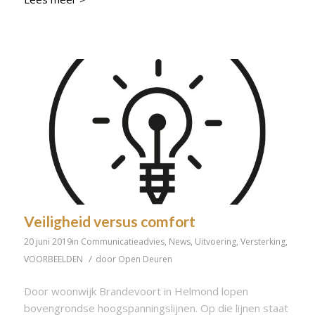
Veiligheid versus comfort
20 juni 2019
in
Communicatieadvies
,
News
,
Uitvoering
,
Versterking
,
/
VOORBEELDEN
door
Open Deuren
Door woonwijk Brandevoort in Helmond lopen
bovengrondse hoogspanningslijnen. Op die lijnen staat