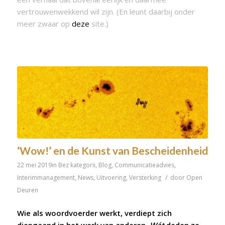
vertrouwenwekkend wil zijn. (En leunt daarbij onder
meer zwaar op
deze
site.)
‘Wow!’ en de Kunst van Bescheidenheid
22 mei 2019
in
Bez kategorii
,
Blog
,
Communicatieadvies
,
/
Interimmanagement
,
News
,
Uitvoering
,
Versterking
door
Open
Deuren
Wie als woordvoerder werkt, verdiept zich