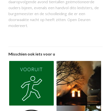
daaropvolgende avond tientallen geëmotioneerde
ouders bijeen, evenals een handvol dito leidsters, de
burgemeester en de schoolleiding die er een
doorwaakte nacht op heeft zitten. Open Deuren
modereert.
Misschien ook iets voor u