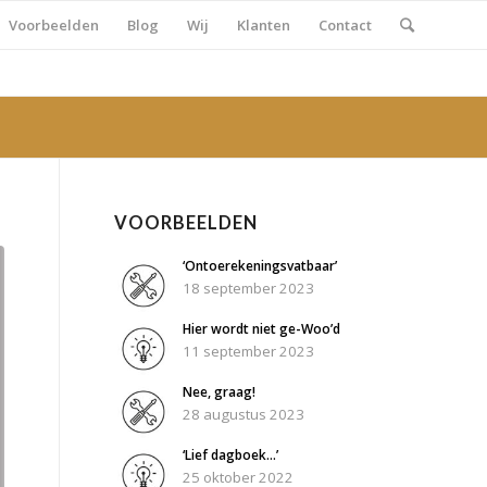
Voorbeelden
Blog
Wij
Klanten
Contact
VOORBEELDEN
‘Ontoerekeningsvatbaar’
18 september 2023
Hier wordt niet ge-Woo’d
11 september 2023
Nee, graag!
28 augustus 2023
‘Lief dagboek…’
25 oktober 2022