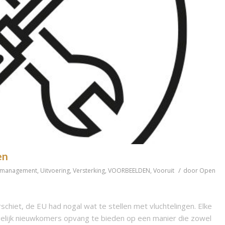
en
/
mmanagement
,
Uitvoering
,
Versterking
,
VOORBEELDEN
,
Vooruit
door
Open
chiet, de EU had nogal wat te stellen met vluchtelingen. Elke
lijk nieuwkomers opvang te bieden op een manier die zowel