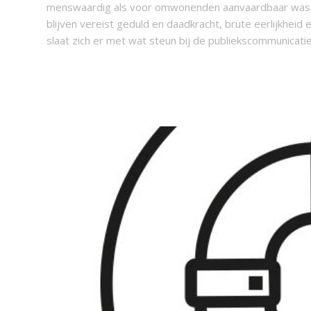
menswaardig als voor omwonenden aanvaardbaar was. Da
blijven vereist geduld en daadkracht, brute eerlijkheid 
slaat zich er met wat steun bij de publiekscommunica