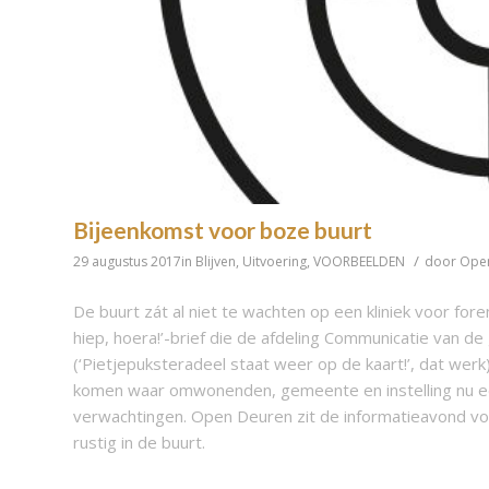
Bijeenkomst voor boze buurt
/
29 augustus 2017
in
Blijven
,
Uitvoering
,
VOORBEELDEN
door
Ope
De buurt zát al niet te wachten op een kliniek voor fore
hiep, hoera!’-brief die de afdeling Communicatie van 
(‘Pietjepuksteradeel staat weer op de kaart!’, dat werk
komen waar omwonenden, gemeente en instelling nu eens
verwachtingen. Open Deuren zit de informatieavond voo
rustig in de buurt.