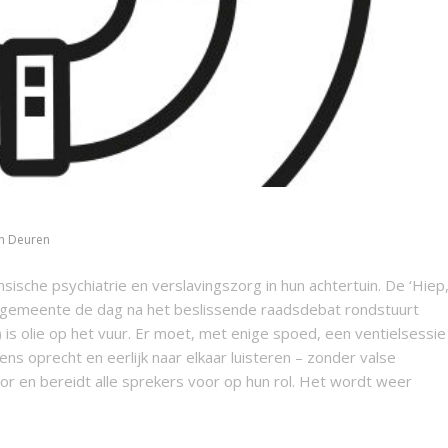
n Deuren
nsische psychiatrie en verslavingszorg in hun achtertuin. De ‘Hiep
de gemeente de dag na het beslissende raadsdebat rondstuurt
) is olie op het vuur. Er moet, met enige spoed, een ventielsessie
 oprecht en eerlijk naar elkaar luisteren – zonder valse
r en bereidt alle sprekers voor op hun rol. Het wordt weer