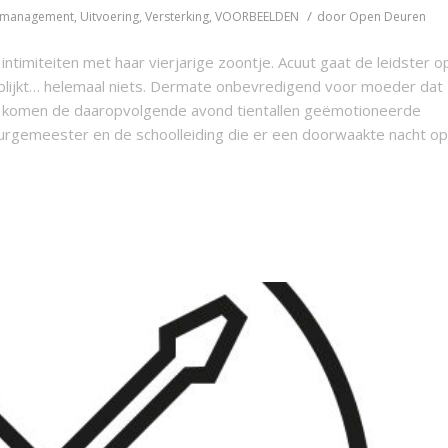
/
mmanagement
,
Uitvoering
,
Versterking
,
VOORBEELDEN
door
Open Deuren
timiteiten met haar vierjarige zoontje. Acuut gaat de leidster o
blijkt… helemaal niets. Dermate onbevredigend voor moeder dat
al komen de daaropvolgende avond tientallen geëmotioneerde
 burgemeester en de schoolleiding die er een doorwaakte nacht op