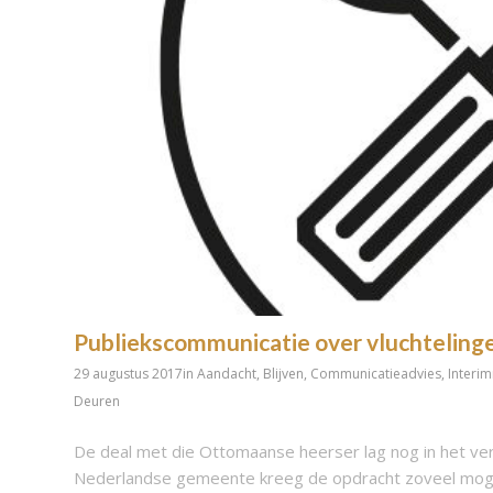
Publiekscommunicatie over vluchteling
29 augustus 2017
in
Aandacht
,
Blijven
,
Communicatieadvies
,
Interi
Deuren
De deal met die Ottomaanse heerser lag nog in het vers
Nederlandse gemeente kreeg de opdracht zoveel moge