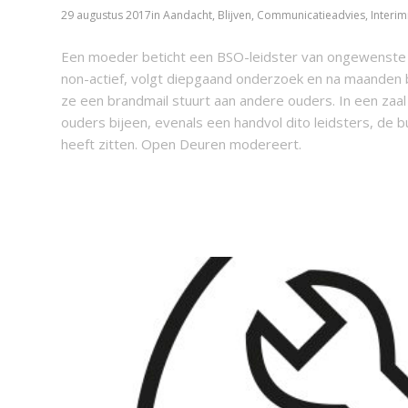
29 augustus 2017
in
Aandacht
,
Blijven
,
Communicatieadvies
,
Interi
Een moeder beticht een BSO-leidster van ongewenste in
non-actief, volgt diepgaand onderzoek en na maanden 
ze een brandmail stuurt aan andere ouders. In een za
ouders bijeen, evenals een handvol dito leidsters, de
heeft zitten. Open Deuren modereert.