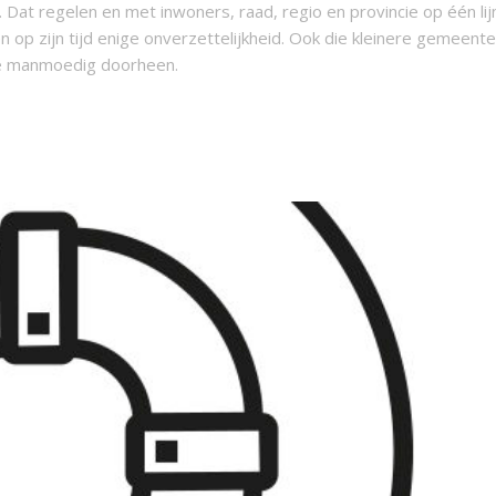
t regelen en met inwoners, raad, regio en provincie op één lij
en op zijn tijd enige onverzettelijkheid. Ook die kleinere gemeente
tie manmoedig doorheen.