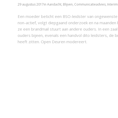
29 augustus 2017
in
Aandacht
,
Blijven
,
Communicatieadvies
,
Interi
Een moeder beticht een BSO-leidster van ongewenste in
non-actief, volgt diepgaand onderzoek en na maanden 
ze een brandmail stuurt aan andere ouders. In een za
ouders bijeen, evenals een handvol dito leidsters, de
heeft zitten. Open Deuren modereert.