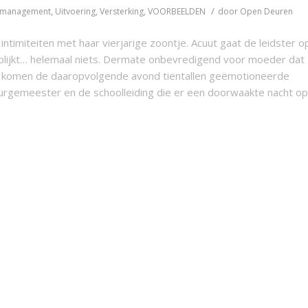
/
mmanagement
,
Uitvoering
,
Versterking
,
VOORBEELDEN
door
Open Deuren
timiteiten met haar vierjarige zoontje. Acuut gaat de leidster o
blijkt… helemaal niets. Dermate onbevredigend voor moeder dat
al komen de daaropvolgende avond tientallen geëmotioneerde
 burgemeester en de schoolleiding die er een doorwaakte nacht op