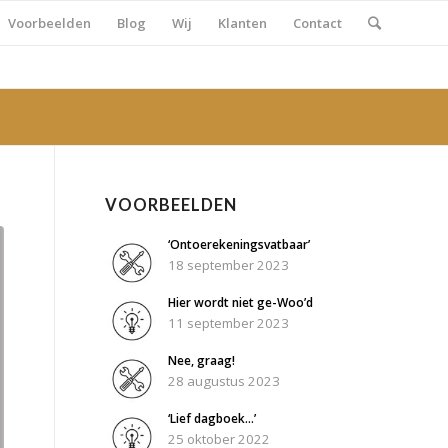
Voorbeelden
Blog
Wij
Klanten
Contact
VOORBEELDEN
‘Ontoerekeningsvatbaar’
18 september 2023
Hier wordt niet ge-Woo’d
11 september 2023
Nee, graag!
28 augustus 2023
‘Lief dagboek…’
25 oktober 2022