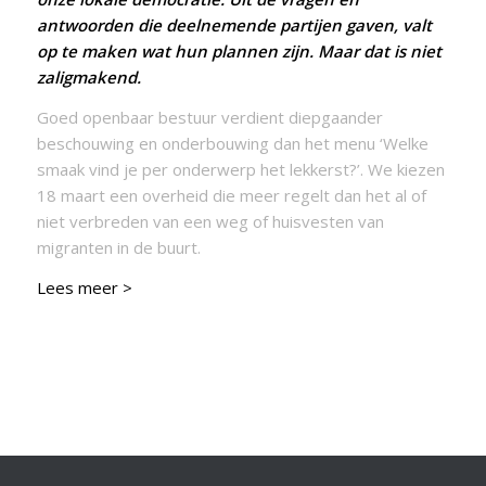
antwoorden die deelnemende partijen gaven, valt
op te maken wat hun plannen zijn. Maar dat is niet
zaligmakend.
Goed openbaar bestuur verdient diepgaander
beschouwing en onderbouwing dan het menu ‘Welke
smaak vind je per onderwerp het lekkerst?’. We kiezen
18 maart een overheid die meer regelt dan het al of
niet verbreden van een weg of huisvesten van
migranten in de buurt.
Lees meer >