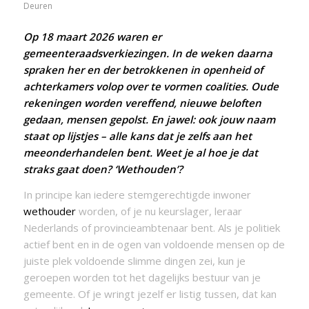
Deuren
Op 18 maart 2026 waren er
gemeenteraadsverkiezingen. In de weken daarna
spraken her en der betrokkenen in openheid of
achterkamers volop over te vormen coalities. Oude
rekeningen worden vereffend, nieuwe beloften
gedaan, mensen gepolst. En jawel: ook jouw naam
staat op lijstjes – alle kans dat je zelfs aan het
meeonderhandelen bent. Weet je al hoe je dat
straks gaat doen? ‘Wethouden’?
In principe kan iedere stemgerechtigde inwoner
wethouder
worden, of je nu keurslager, leraar
Nederlands of provincieambtenaar bent. Als je politiek
actief bent en in de ogen van voldoende mensen op de
juiste plek voldoende slimme dingen zei, kun je
geroepen worden tot het dagelijks bestuur van je
gemeente. Of je wringt jezelf er listig tussen, dat kan