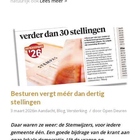
natuurlijk ook.
Lees meer >
Besturen vergt méér dan dertig
stellingen
/
3 maart 2026
in
Aandacht
,
Blog
,
Versterking
door
Open Deuren
Daar waren ze weer: de Stemwijzers, voor iedere
gemeente één. Een goede bijdrage van de krant aan
onze lokale democratie. Uit de vragen en