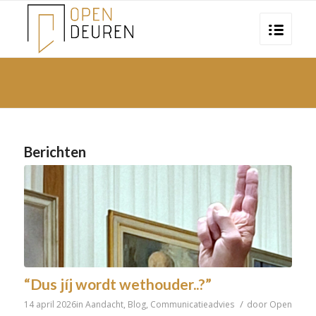
Berichten
“Dus jíj wordt wethouder..?”
/
14 april 2026
in
Aandacht
,
Blog
,
Communicatieadvies
door
Open