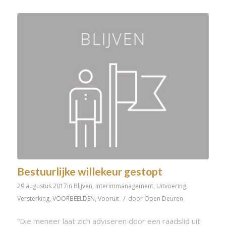
Bestuurlijke willekeur gestopt
29 augustus 2017
in
Blijven
,
Interimmanagement
,
Uitvoering
,
/
Versterking
,
VOORBEELDEN
,
Vooruit
door
Open Deuren
“Die meneer laat zich adviseren door een raadslid uit