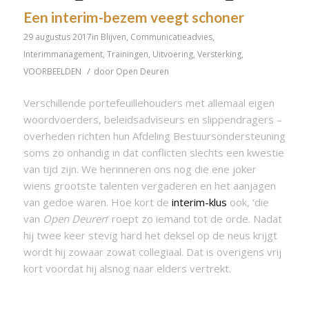
Een interim-bezem veegt schoner
29 augustus 2017
in
Blijven
,
Communicatieadvies
,
Interimmanagement
,
Trainingen
,
Uitvoering
,
Versterking
,
/
VOORBEELDEN
door
Open Deuren
Verschillende portefeuillehouders met allemaal eigen
woordvoerders, beleidsadviseurs en slippendragers –
overheden richten hun Afdeling Bestuursondersteuning
soms zo onhandig in dat conflicten slechts een kwestie
van tijd zijn. We herinneren ons nog die ene joker
wiens grootste talenten vergaderen en het aanjagen
van gedoe waren. Hoe kort de
interim-klus
ook, ‘die
van
Open Deuren
‘ roept zo iemand tot de orde. Nadat
hij twee keer stevig hard het deksel op de neus krijgt
wordt hij zowaar zowat collegiaal. Dat is overigens vrij
kort voordat hij alsnog naar elders vertrekt.