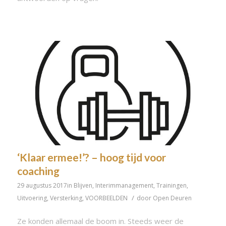
‘Klaar ermee!’? – hoog tijd voor
coaching
29 augustus 2017
in
Blijven
,
Interimmanagement
,
Trainingen
,
/
Uitvoering
,
Versterking
,
VOORBEELDEN
door
Open Deuren
Ze konden allemaal de boom in. Steeds weer de