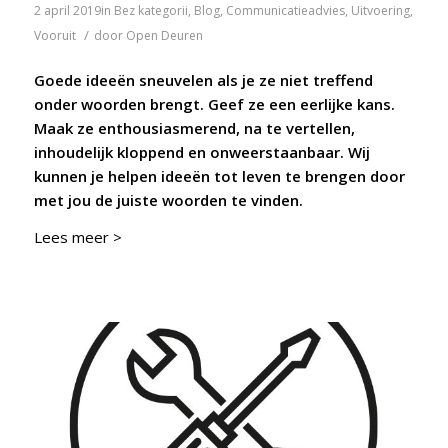
2 april 2019
in
Bez kategorii
,
Blog
,
Communicatieadvies
,
Uitvoering
,
/
Vooruit
door
Open Deuren
Goede ideeën sneuvelen als je ze niet treffend
onder woorden brengt. Geef ze een eerlijke kans.
Maak ze enthousiasmerend, na te vertellen,
inhoudelijk kloppend en onweerstaanbaar. Wij
kunnen je helpen ideeën tot leven te brengen door
met jou de juiste woorden te vinden.
Lees meer >