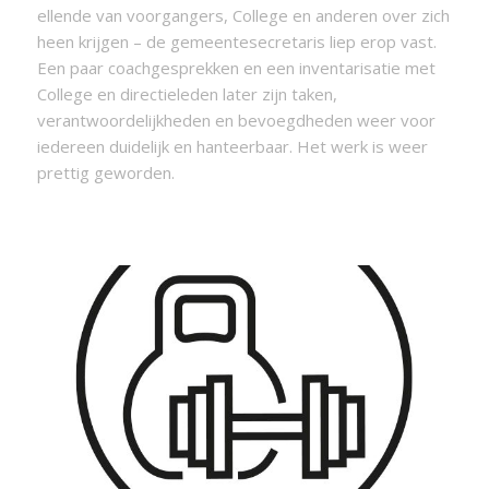
ellende van voorgangers, College en anderen over zich
heen krijgen – de gemeentesecretaris liep erop vast.
Een paar coachgesprekken en een inventarisatie met
College en directieleden later zijn taken,
verantwoordelijkheden en bevoegdheden weer voor
iedereen duidelijk en hanteerbaar. Het werk is weer
prettig geworden.