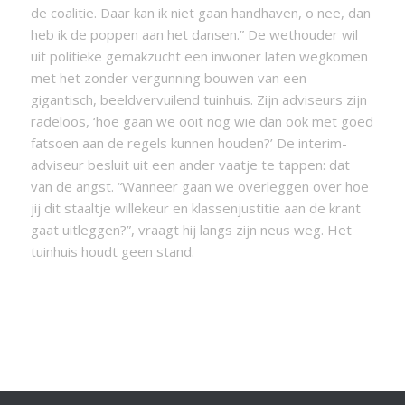
de coalitie. Daar kan ik niet gaan handhaven, o nee, dan
heb ik de poppen aan het dansen.” De wethouder wil
uit politieke gemakzucht een inwoner laten wegkomen
met het zonder vergunning bouwen van een
gigantisch, beeldvervuilend tuinhuis. Zijn adviseurs zijn
radeloos, ‘hoe gaan we ooit nog wie dan ook met goed
fatsoen aan de regels kunnen houden?’ De interim-
adviseur besluit uit een ander vaatje te tappen: dat
van de angst. “Wanneer gaan we overleggen over hoe
jij dit staaltje willekeur en klassenjustitie aan de krant
gaat uitleggen?”, vraagt hij langs zijn neus weg. Het
tuinhuis houdt geen stand.