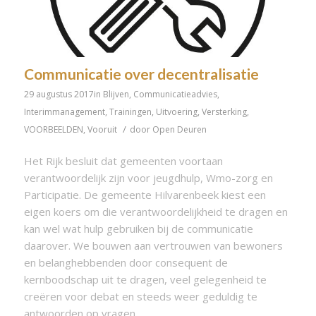
Communicatie over decentralisatie
29 augustus 2017
in
Blijven
,
Communicatieadvies
,
Interimmanagement
,
Trainingen
,
Uitvoering
,
Versterking
,
/
VOORBEELDEN
,
Vooruit
door
Open Deuren
Het Rijk besluit dat gemeenten voortaan
verantwoordelijk zijn voor jeugdhulp, Wmo-zorg en
Participatie. De gemeente Hilvarenbeek kiest een
eigen koers om die verantwoordelijkheid te dragen en
kan wel wat hulp gebruiken bij de communicatie
daarover. We bouwen aan vertrouwen van bewoners
en belanghebbenden door consequent de
kernboodschap uit te dragen, veel gelegenheid te
creëren voor debat en steeds weer geduldig te
antwoorden op vragen.