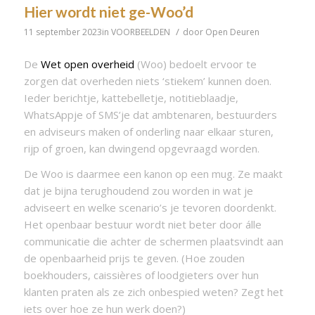
Hier wordt niet ge-Woo’d
/
11 september 2023
in
VOORBEELDEN
door
Open Deuren
De
Wet open overheid
(Woo) bedoelt ervoor te
zorgen dat overheden niets ‘stiekem’ kunnen doen.
Ieder berichtje, kattebelletje, notitieblaadje,
WhatsAppje of SMS’je dat ambtenaren, bestuurders
en adviseurs maken of onderling naar elkaar sturen,
rijp of groen, kan dwingend opgevraagd worden.
De Woo is daarmee een kanon op een mug. Ze maakt
dat je bijna terughoudend zou worden in wat je
adviseert en welke scenario’s je tevoren doordenkt.
Het openbaar bestuur wordt niet beter door álle
communicatie die achter de schermen plaatsvindt aan
de openbaarheid prijs te geven. (Hoe zouden
boekhouders, caissières of loodgieters over hun
klanten praten als ze zich onbespied weten? Zegt het
iets over hoe ze hun werk doen?)