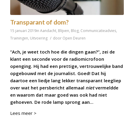
Transparant of dom?
15 januari 2019
in
Aandacht
,
Blijven
,
Blog
,
Communicatieadvies
,
/
Trainingen
,
Uitvoering
door
Open Deuren
“Ach, je weet toch hoe die dingen gaan?”, zei de
klant een seconde voor de radiomicrofoon
openging. Hij had een prettige, vertrouwelijke band
opgebouwd met de journalist. Goed! Dat hij
daartoe een liedje lang lekker transparant leegliep
over wat het persbericht allemaal
niet
vermeldde
en waarom dat maar goed was ook had niet
gehoeven. De rode lamp sprong aan…
Lees meer >