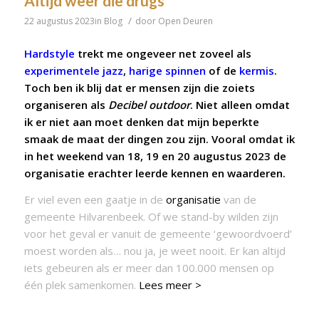
Altijd weer die drugs
/
22 augustus 2023
in
Blog
door
Open Deuren
Hardstyle
trekt me ongeveer net zoveel als
experimentele jazz
,
harige spinnen
of de
kermis
.
Toch ben ik blij dat er mensen zijn die zoiets
organiseren als
Decibel outdoor
. Niet alleen omdat
ik er niet aan moet denken dat mijn beperkte
smaak de maat der dingen zou zijn. Vooral omdat ik
in het weekend van 18, 19 en 20 augustus 2023 de
organisatie erachter leerde kennen en waarderen.
Er viel even een gaatje in de
organisatie
van de
gemeente Hilvarenbeek. Of we stand-by wilden zijn
voor het geval er vanuit de gemeente ‘gewoordvoerd’
moest worden als… nou ja, je weet nooit. Er kan altijd
iets gebeuren als er meer dan 100.000 mensen op
één plek samenkomen.
Lees meer >