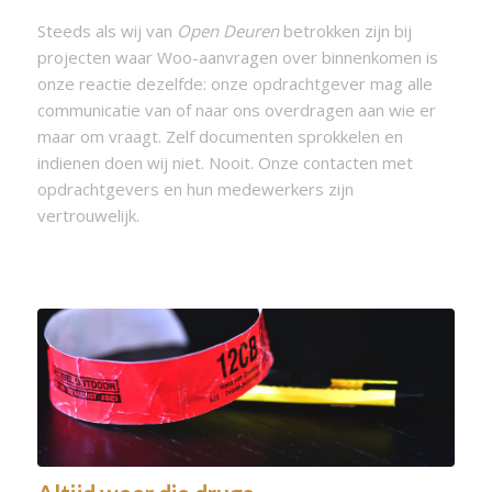
Steeds als wij van
Open Deuren
betrokken zijn bij
projecten waar Woo-aanvragen over binnenkomen is
onze reactie dezelfde: onze opdrachtgever mag alle
communicatie van of naar ons overdragen aan wie er
maar om vraagt. Zelf documenten sprokkelen en
indienen doen wij niet. Nooit. Onze contacten met
opdrachtgevers en hun medewerkers zijn
vertrouwelijk.