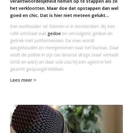
verantwoordelijkheid nemen op te stappen als ze
het verklootten. Maar doe dat opstappen dan wel
goed en chic. Dat is
hier
niet meteen gelukt…
Een wethouder uit Diemen is in Amsterdam. Bij een
café ontstaat wat
gedoe
en vervolgens geduw en
getrek met politiemensen. De man wordt
aangehouden en meegenomen naar het bureau. Daar
vindt de politie in zijn tas diverse drugs (naar verluidt
GHB en wiet) en daar ook zou hij een agent in het
gezicht gespuugd hebben.
Lees meer >