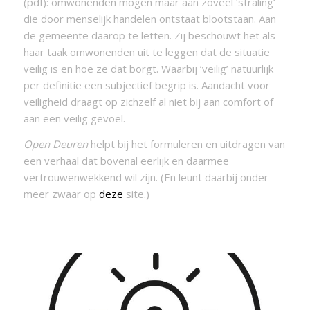
(pdf): omwonenden mogen maar aan zoveel ‘straling’
die door menselijk handelen ontstaat blootstaan. Aan
de gemeente daarop te letten. Zij beschouwt het als
haar taak omwonenden uit te leggen dat de situatie
veilig is en hoe ze dat borgt. Waarbij ‘veilig’ natuurlijk
per definitie een subjectief begrip is. Aandacht voor
veiligheid draagt op zichzelf al niet bij aan comfort of
aan een veilig gevoel.
Open Deuren
helpt bij het formuleren en uitdragen van
een verhaal dat bovenal eerlijk en daarmee
vertrouwenwekkend wil zijn. (En leunt daarbij onder
meer zwaar op
deze
site.)