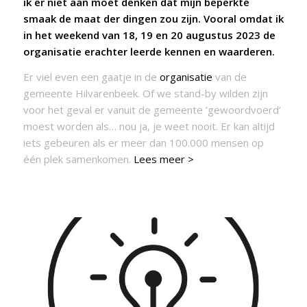
ik er niet aan moet denken dat mijn beperkte
smaak de maat der dingen zou zijn. Vooral omdat ik
in het weekend van 18, 19 en 20 augustus 2023 de
organisatie erachter leerde kennen en waarderen.
Er viel even een gaatje in de
organisatie
van de
gemeente Hilvarenbeek. Of we stand-by wilden zijn
voor het geval er vanuit de gemeente ‘gewoordvoerd’
moest worden als… nou ja, je weet nooit. Er kan altijd
iets gebeuren als er meer dan 100.000 mensen op
één plek samenkomen.
Lees meer >