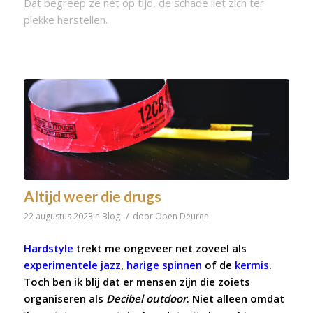
Dat begreep ze nét op tijd, de schade liet zich ter
plekke herstellen.
Altijd weer die drugs
/
22 augustus 2023
in
Blog
door
Open Deuren
Hardstyle
trekt me ongeveer net zoveel als
experimentele jazz
,
harige spinnen
of de
kermis
.
Toch ben ik blij dat er mensen zijn die zoiets
organiseren als
Decibel outdoor
. Niet alleen omdat