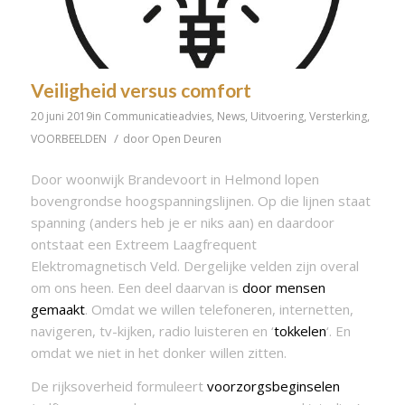
Veiligheid versus comfort
20 juni 2019
in
Communicatieadvies
,
News
,
Uitvoering
,
Versterking
,
/
VOORBEELDEN
door
Open Deuren
Door woonwijk Brandevoort in Helmond lopen
bovengrondse hoogspanningslijnen. Op die lijnen staat
spanning (anders heb je er niks aan) en daardoor
ontstaat een Extreem Laagfrequent
Elektromagnetisch Veld. Dergelijke velden zijn overal
om ons heen. Een deel daarvan is
door mensen
gemaakt
. Omdat we willen telefoneren, internetten,
navigeren, tv-kijken, radio luisteren en ‘
tokkelen
‘. En
omdat we niet in het donker willen zitten.
De rijksoverheid formuleert
voorzorgsbeginselen