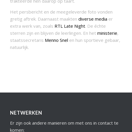
trakteerde hen daarop op taart.
Het persbericht en de meegeleverde foto vonden
gretig aftrek. Daarnaast maakten
diverse media
er
extra werk van, zoals
RTL Late Night
. De échte
sterren zijn en blijven de leerlingen. En het
ministerie
,
staatssecretaris
Menno Snel
en hun sportieve gebaar,
natuurlijk.
NETWERKEN
Er zijn ook andere manieren om met ons in contact te
komen: