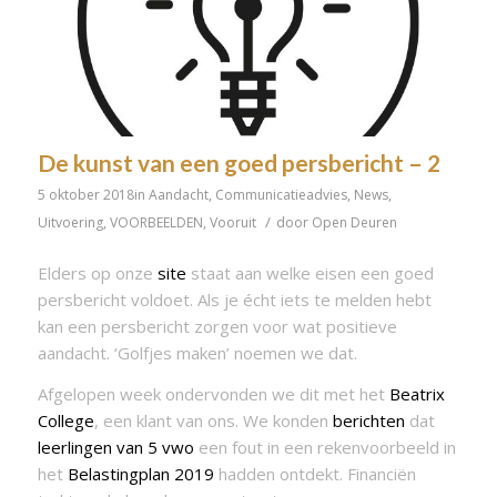
De kunst van een goed persbericht – 2
5 oktober 2018
in
Aandacht
,
Communicatieadvies
,
News
,
/
Uitvoering
,
VOORBEELDEN
,
Vooruit
door
Open Deuren
Elders op onze
site
staat aan welke eisen een goed
persbericht voldoet. Als je écht iets te melden hebt
kan een persbericht zorgen voor wat positieve
aandacht. ‘Golfjes maken’ noemen we dat.
Afgelopen week ondervonden we dit met het
Beatrix
College
, een klant van ons. We konden
berichten
dat
leerlingen van 5 vwo
een fout in een rekenvoorbeeld in
het
Belastingplan 2019
hadden ontdekt. Financiën