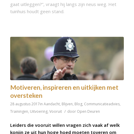
gaat uitleggen?”, vraagt hij langs zijn neus weg. Het
tuinhuis houdt geen stand.
Motiveren, inspireren en uitkijken met
oversteken
28 augustus 2017
in
Aandacht
,
Blijven
,
Blog
,
Communicatieadvies
,
/
Trainingen
,
Uitvoering
,
Vooruit
door
Open Deuren
Leiders die vooruit willen vragen zich vaak af welk
konijn ze uit hun hoge hoed moeten toveren om