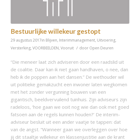
Bestuurlijke willekeur gestopt
29 augustus 2017
in
Blijven
,
Interimmanagement
,
Uitvoering
,
/
Versterking
,
VOORBEELDEN
,
Vooruit
door
Open Deuren
“Die meneer laat zich adviseren door een raadslid uit
de coalitie. Daar kan ik niet gaan handhaven, o nee, dan
heb ik de poppen aan het dansen.” De wethouder wil
uit politieke gemakzucht een inwoner laten wegkomen
met het zonder vergunning bouwen van een
gigantisch, beeldvervuilend tuinhuis. Zijn adviseurs zijn
radeloos, ‘hoe gaan we ooit nog wie dan ook met goed
fatsoen aan de regels kunnen houden?’ De interim-
adviseur besluit uit een ander vaatje te tappen: dat
van de angst. “Wanneer gaan we overleggen over hoe
jij dit staaltje willekeur en klassenjustitie aan de krant