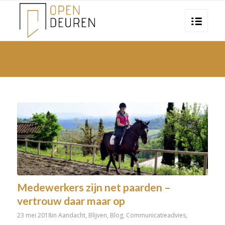
Medewerkers zijn net paarden –
vertrouw daar maar op
23 mei 2018
in
Aandacht
,
Blijven
,
Blog
,
Communicatieadvies
,