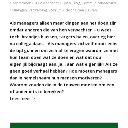
1 september 2017
in
Aandacht
,
Blijven
,
Blog
,
Communicatieadvies
,
/
Trainingen
,
Versterking
,
Vooruit
door
Open Deuren
Als managers alleen maar dingen aan het doen zijn
omdat anderen die van hen verwachten – u weet
toch: brandjes blussen, targets halen, overleg hier
na collega daar… Als managers zichzelf nooit eens
de tijd gunnen om zich af te vragen waaróm ze met
hun team doen wat ze doen en wat dat nou
eigenlijk bijdraagt aan, ja… aan wat eigenlijk? Als ze
geen goed verhaal hebben? Hoe moeten managers
dan in hemelsnaam hun mensen motiveren?
Waarom zouden die in de touwen moeten om een
of ander iets te bereiken?
Lees meer >