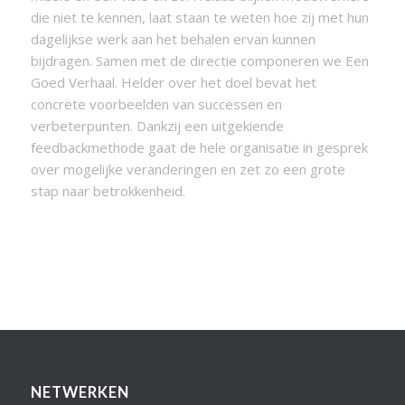
die niet te kennen, laat staan te weten hoe zij met hun
dagelijkse werk aan het behalen ervan kunnen
bijdragen. Samen met de directie componeren we Een
Goed Verhaal. Helder over het doel bevat het
concrete voorbeelden van successen en
verbeterpunten. Dankzij een uitgekiende
feedbackmethode gaat de hele organisatie in gesprek
over mogelijke veranderingen en zet zo een grote
stap naar betrokkenheid.
NETWERKEN