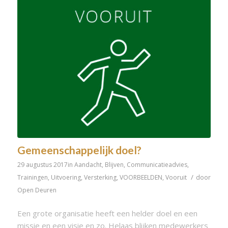
Gemeenschappelijk doel?
29 augustus 2017
in
Aandacht
,
Blijven
,
Communicatieadvies
,
/
Trainingen
,
Uitvoering
,
Versterking
,
VOORBEELDEN
,
Vooruit
door
Open Deuren
Een grote organisatie heeft een helder doel en een
missie en een visie en zo. Helaas blijken medewerkers