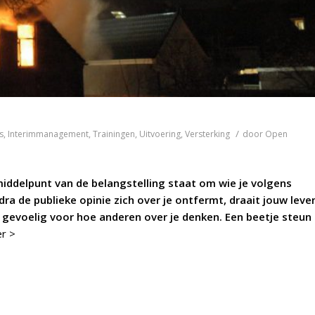
/
s
,
Interimmanagement
,
Trainingen
,
Uitvoering
,
Versterking
door
Open
 middelpunt van de belangstelling staat om wie je volgens
a de publieke opinie zich over je ontfermt, draait jouw leve
jk gevoelig voor hoe anderen over je denken. Een beetje steun
r >