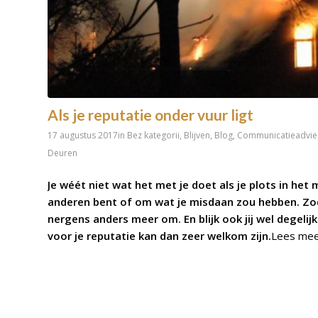
Als je reputatie onder vuur ligt
17 augustus 2017
in
Bez kategorii
,
Blijven
,
Blog
,
Communicatieadvie
Deuren
Je wéét niet wat het met je doet als je plots in het
anderen bent of om wat je misdaan zou hebben. Zodr
nergens anders meer om. En blijk ook jij wel degeli
voor je reputatie kan dan zeer welkom zijn.
Lees mee