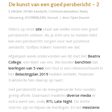
De kunst van een goed persbericht – 2
5 oktober 2018
in
Aandacht
,
Communicatieadvies
,
News
,
/
Uitvoering
,
VOORBEELDEN
,
Vooruit
door
Open Deuren
Elders op onze
site
staat aan welke eisen een goed
persbericht voldoet. Als je écht iets te melden hebt
kan een persbericht zorgen voor wat positieve
aandacht. ‘Golfjes maken’ noemen we dat.
Afgelopen week ondervonden we dit met het
Beatrix
College
, een klant van ons. We konden
berichten
dat
leerlingen van 5 vwo
een fout in een rekenvoorbeeld in
het
Belastingplan 2019
hadden ontdekt. Financiën
trakteerde hen daarop op taart.
Het persbericht en de meegeleverde foto vonden
gretig aftrek. Daarnaast maakten
diverse media
er
extra werk van, zoals
RTL Late Night
. De échte
sterren zijn en blijven de leerlingen. En het
ministerie
,