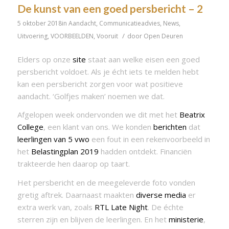
De kunst van een goed persbericht – 2
5 oktober 2018
in
Aandacht
,
Communicatieadvies
,
News
,
/
Uitvoering
,
VOORBEELDEN
,
Vooruit
door
Open Deuren
Elders op onze
site
staat aan welke eisen een goed
persbericht voldoet. Als je écht iets te melden hebt
kan een persbericht zorgen voor wat positieve
aandacht. ‘Golfjes maken’ noemen we dat.
Afgelopen week ondervonden we dit met het
Beatrix
College
, een klant van ons. We konden
berichten
dat
leerlingen van 5 vwo
een fout in een rekenvoorbeeld in
het
Belastingplan 2019
hadden ontdekt. Financiën
trakteerde hen daarop op taart.
Het persbericht en de meegeleverde foto vonden
gretig aftrek. Daarnaast maakten
diverse media
er
extra werk van, zoals
RTL Late Night
. De échte
sterren zijn en blijven de leerlingen. En het
ministerie
,