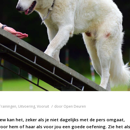
/
Trainingen
,
Uitvoering
,
Vooruit
door
Open Deuren
iew kan het, zeker als je niet dagelijks met de pers omgaat,
 voor hem of haar als voor jou een goede oefening. Zie het al