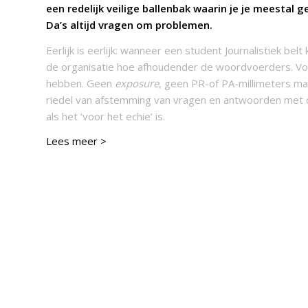
een redelijk veilige ballenbak waarin je je meestal g
Da’s altijd vragen om
problemen
.
Eerlijk is eerlijk: wanneer een student Journalistiek bel
de organisatie hoe afhoudender de woordvoerders. Voo
hebben. Geen
exposure
, geen PR-of PA-millimeters ma
riedel van afstemming van vragen en antwoorden met de 
als het ‘voor het echie’ is.
Lees meer >