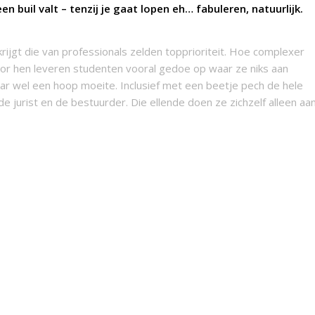
een buil valt – tenzij je gaat lopen eh…
fabuleren
, natuurlijk.
t krijgt die van professionals zelden topprioriteit. Hoe complexer
r hen leveren studenten vooral gedoe op waar ze niks aan
ar wel een hoop moeite. Inclusief met een beetje pech de hele
jurist en de bestuurder. Die ellende doen ze zichzelf alleen aa