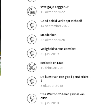
‘Wat ga je zeggen..?’
10 oktober 2022
Goed beleid verkoopt zichzelf
14 september 2022
Meedenken
22 oktober 2020
Veiligheid versus comfort
20 juni 2019
Redactie en raad
19 februari 2019
De kunst van een goed persbericht –
2
5 oktober 2018
‘The Warroom’ & het gevoel van
crisis
28 juni 2018
s