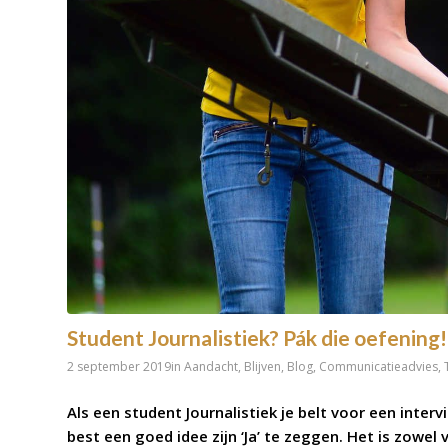
Student Journalistiek? Pák die oefening!
2 september 2019
in
Aandacht
,
Blijven
,
Blog
,
Communicatieadvies
,
Als een
student Journalistiek
je belt voor een interv
best een goed idee zijn ‘Ja’ te zeggen. Het is zowel