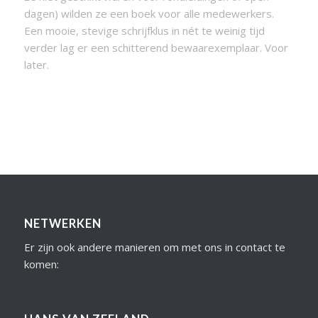
dagen) wilden ze een boek voor alle medewerkers.
Een mooie, stevige schrijfklus in nét te weinig tijd
verder lag er een schitterend bewaarexemplaar. Voor
later.
NETWERKEN
Er zijn ook andere manieren om met ons in contact te
komen: