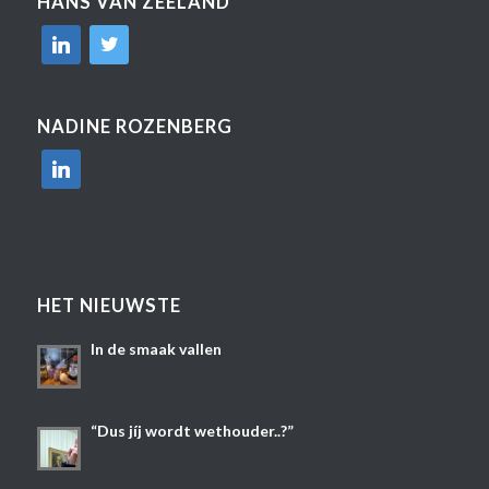
HANS VAN ZEELAND
linkedin
twitter
NADINE ROZENBERG
linkedin
HET NIEUWSTE
In de smaak vallen
“Dus jíj wordt wethouder..?”