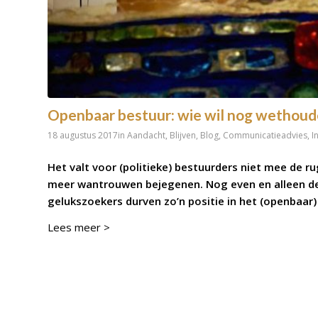
Openbaar bestuur: wie wil nog wethou
18 augustus 2017
in
Aandacht
,
Blijven
,
Blog
,
Communicatieadvies
,
I
Het valt voor (politieke) bestuurders niet mee de r
meer wantrouwen bejegenen. Nog even en alleen de
gelukszoekers durven zo’n positie in het (openbaar)
Lees meer >