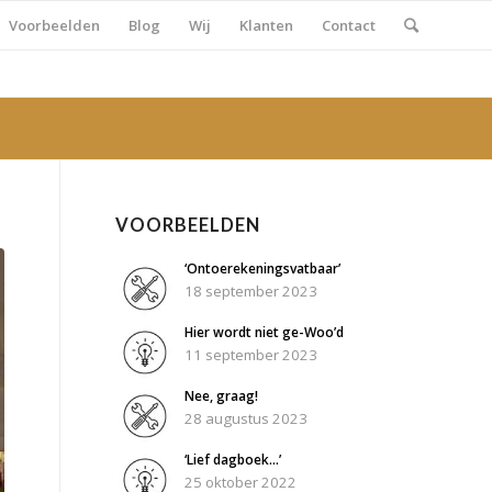
Voorbeelden
Blog
Wij
Klanten
Contact
VOORBEELDEN
‘Ontoerekeningsvatbaar’
18 september 2023
Hier wordt niet ge-Woo’d
11 september 2023
Nee, graag!
28 augustus 2023
‘Lief dagboek…’
25 oktober 2022