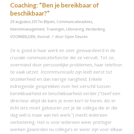
Coaching: “Ben je bereikbaar of
beschikbaar?”
29 augustus 2017
in
Blijven
,
Communicatieadvies
,
Interimmanagement
,
Trainingen
,
Uitvoering
,
Versterking
,
/
VOORBEELDEN
,
Vooruit
door
Open Deuren
Ze is goed in haar werk en zeer gewaardeerd in de
cruciale communicatiefunctie die ze vervult. Tot ze,
overmand door persoonlijke problemen, haar telefoon
te vaak uitzet.
Incommunicado
zijn leidt eerst tot
onzekerheid en dan narrige narigheid. Enkele
indringende gesprekken over het verschil tussen
bereikbaarheid en beschikbaarheid verder (“Geef een
directeur altijd de kans je even kort te horen. Als er
écht iets moet gebeuren zet je de collega die er die
dag wél is maar aan het werk.”) merkt iedereen
verbetering. Het is voor iedereen weer prettiger
werken geworden nu collega’s er weer zijn voor elkaar.