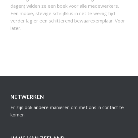
dagen) wilden ze een boek voor alle medewerkers.
Een mooie, stevige schrijfklus in nét te weinig tijd
verder lag er een schitterend bewaarexemplaar. Voor
later.
NETWERKEN
Er zijn ook andere manieren om met ons in contact te
komen: