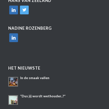
HANS VAN ZEELAND
linkedin
twitter
NADINE ROZENBERG
linkedin
HET NIEUWSTE
In de smaak vallen
“Dus jíj wordt wethouder..?”