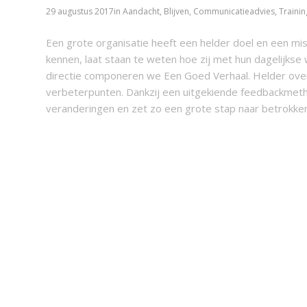
29 augustus 2017
in
Aandacht
,
Blijven
,
Communicatieadvies
,
Traini
Een grote organisatie heeft een helder doel en een mis
kennen, laat staan te weten hoe zij met hun dagelijks
directie componeren we Een Goed Verhaal. Helder ove
verbeterpunten. Dankzij een uitgekiende feedbackmeth
veranderingen en zet zo een grote stap naar betrokke