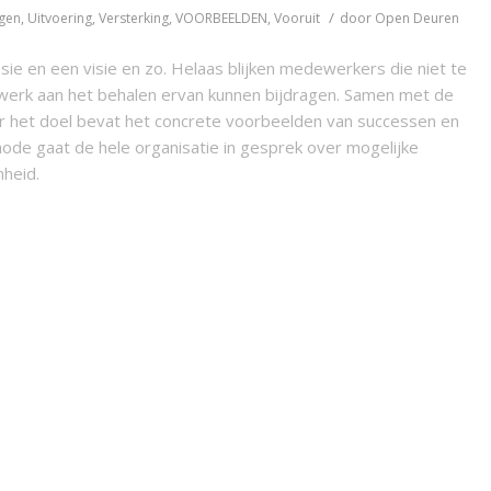
/
ngen
,
Uitvoering
,
Versterking
,
VOORBEELDEN
,
Vooruit
door
Open Deuren
sie en een visie en zo. Helaas blijken medewerkers die niet te
e werk aan het behalen ervan kunnen bijdragen. Samen met de
r het doel bevat het concrete voorbeelden van successen en
ode gaat de hele organisatie in gesprek over mogelijke
nheid.