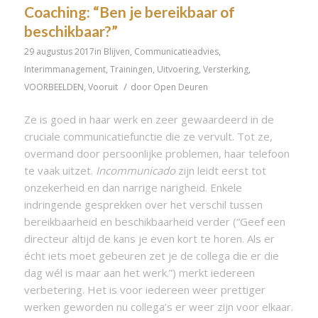
Coaching: “Ben je bereikbaar of
beschikbaar?”
29 augustus 2017
in
Blijven
,
Communicatieadvies
,
Interimmanagement
,
Trainingen
,
Uitvoering
,
Versterking
,
/
VOORBEELDEN
,
Vooruit
door
Open Deuren
Ze is goed in haar werk en zeer gewaardeerd in de
cruciale communicatiefunctie die ze vervult. Tot ze,
overmand door persoonlijke problemen, haar telefoon
te vaak uitzet.
Incommunicado
zijn leidt eerst tot
onzekerheid en dan narrige narigheid. Enkele
indringende gesprekken over het verschil tussen
bereikbaarheid en beschikbaarheid verder (“Geef een
directeur altijd de kans je even kort te horen. Als er
écht iets moet gebeuren zet je de collega die er die
dag wél is maar aan het werk.”) merkt iedereen
verbetering. Het is voor iedereen weer prettiger
werken geworden nu collega’s er weer zijn voor elkaar.