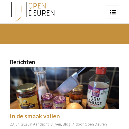
Berichten
In de smaak vallen
/
23 juni 2026
in
Aandacht
,
Blijven
,
Blog
door
Open Deuren