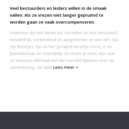
Veel bestuurders en leiders willen in de smaak
vallen. Als ze vrezen niet langer gepruimd te
worden gaan ze vaak overcompenseren.
Iedereen die het horen wil, vertellen ze hoe innovatief,
initiatiefrijk, verbindend en aangesloten ze wel niet zijn.
Op feestjes zijn ze het getapte kereltje (m/v), o zo
benaderbaar en vriendelijk. En moet je eens zien wat
ze intussen allemaal wel niet bereikt hebben voor de
samenleving, zie dan!
Lees meer >