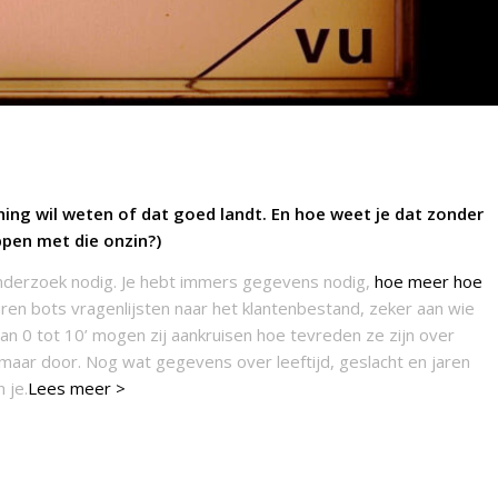
ing wil weten of dat goed landt. En hoe weet je dat zonder
ppen met die onzin?)
onderzoek nodig. Je hebt immers gegevens nodig,
hoe meer hoe
sturen bots vragenlijsten naar het klantenbestand, zeker aan wie
n 0 tot 10’ mogen zij aankruisen hoe tevreden ze zijn over
 maar door. Nog wat gegevens over leeftijd, geslacht en jaren
 je.
Lees meer >