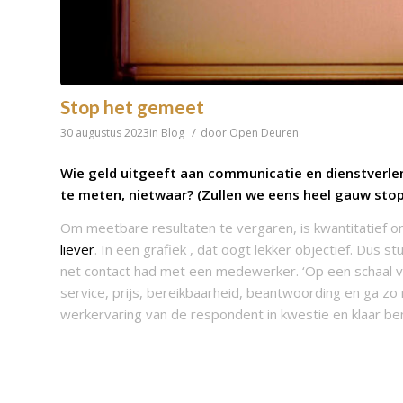
Stop het gemeet
/
30 augustus 2023
in
Blog
door
Open Deuren
Wie geld uitgeeft aan communicatie en dienstverlen
te meten, nietwaar? (Zullen we eens heel gauw sto
Om meetbare resultaten te vergaren, is kwantitatief 
liever
. In een grafiek , dat oogt lekker objectief. Dus 
net contact had met een medewerker. ‘Op een schaal va
service, prijs, bereikbaarheid, beantwoording en ga zo
werkervaring van de respondent in kwestie en klaar ben