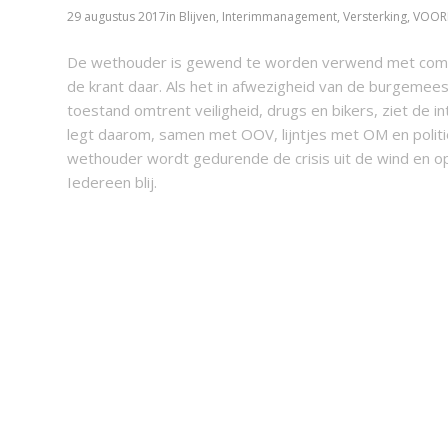
29 augustus 2017
in
Blijven
,
Interimmanagement
,
Versterking
,
VOOR
De wethouder is gewend te worden verwend met communi
de krant daar. Als het in afwezigheid van de burgeme
toestand omtrent veiligheid, drugs en bikers, ziet de 
legt daarom, samen met OOV, lijntjes met OM en polit
wethouder wordt gedurende de crisis uit de wind en op
Iedereen blij.