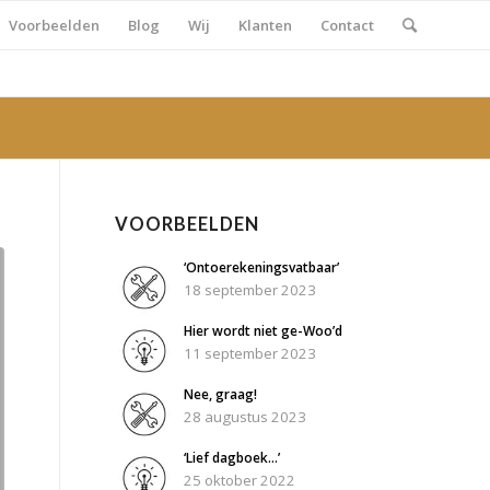
Voorbeelden
Blog
Wij
Klanten
Contact
VOORBEELDEN
‘Ontoerekeningsvatbaar’
18 september 2023
Hier wordt niet ge-Woo’d
11 september 2023
Nee, graag!
28 augustus 2023
‘Lief dagboek…’
25 oktober 2022