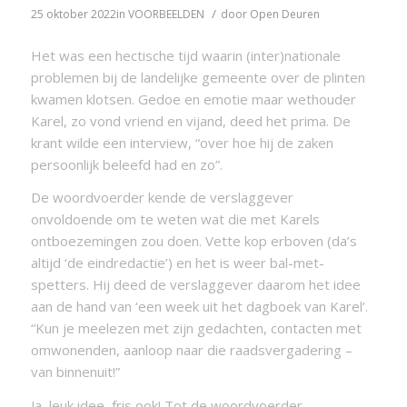
/
25 oktober 2022
in
VOORBEELDEN
door
Open Deuren
Het was een hectische tijd waarin (inter)nationale
problemen bij de landelijke gemeente over de plinten
kwamen klotsen. Gedoe en emotie maar wethouder
Karel, zo vond vriend en vijand, deed het prima. De
krant wilde een interview, “over hoe hij de zaken
persoonlijk beleefd had en zo”.
De woordvoerder kende de verslaggever
onvoldoende om te weten wat die met Karels
ontboezemingen zou doen. Vette kop erboven (da’s
altijd ‘de eindredactie’) en het is weer bal-met-
spetters. Hij deed de verslaggever daarom het idee
aan de hand van ‘een week uit het dagboek van Karel’.
“Kun je meelezen met zijn gedachten, contacten met
omwonenden, aanloop naar die raadsvergadering –
van binnenuit!”
Ja, leuk idee, fris ook! Tot de woordvoerder