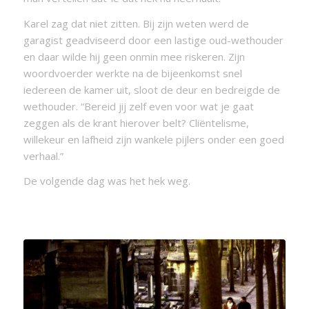
Karel zag dat niet zitten. Bij zijn weten werd de
garagist geadviseerd door een lastige oud-wethouder
en daar wilde hij geen onmin mee riskeren. Zijn
woordvoerder werkte na de bijeenkomst snel
iedereen de kamer uit, sloot de deur en bedreigde de
wethouder. “Bereid jij zelf even voor wat je gaat
zeggen als de krant hierover belt? Cliëntelisme,
willekeur en lafheid zijn wankele pijlers onder een goed
verhaal.”
De volgende dag was het hek weg.