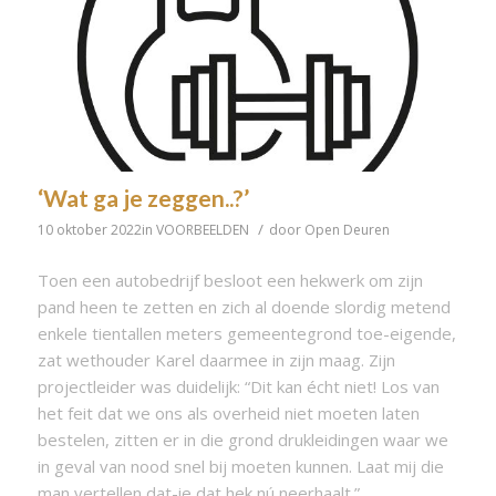
‘Wat ga je zeggen..?’
/
10 oktober 2022
in
VOORBEELDEN
door
Open Deuren
Toen een autobedrijf besloot een hekwerk om zijn
pand heen te zetten en zich al doende slordig metend
enkele tientallen meters gemeentegrond toe-eigende,
zat wethouder Karel daarmee in zijn maag. Zijn
projectleider was duidelijk: “Dit kan écht niet! Los van
het feit dat we ons als overheid niet moeten laten
bestelen, zitten er in die grond drukleidingen waar we
in geval van nood snel bij moeten kunnen. Laat mij die
man vertellen dat-ie dat hek nú neerhaalt.”