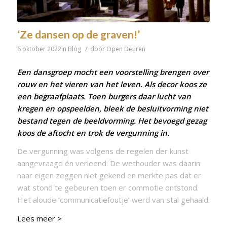
‘Ze dansen op de graven!’
/
6 oktober 2022
in
Blog
door
Open Deuren
Een dansgroep mocht een voorstelling brengen over
rouw en het vieren van het leven. Als decor koos ze
een
begraafplaats
. Toen burgers daar lucht van
kregen en opspeelden, bleek de besluitvorming niet
bestand tegen de beeldvorming. Het bevoegd gezag
koos de aftocht en trok de vergunning in.
De vergunning was volgens de regelen der kunst
aangevraagd én verleend. De wethouder was daarin
naar eigen zeggen niet gekend en merkte pas dat er
wat stond te gebeuren toen er commotie ontstond.
Het aloude ‘communicatiefoutje’ werd van stal gehaald.
Lees meer >